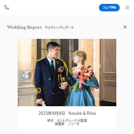
フェア予約
Wedding Report
ウェディングレポート
青山セントグレース大聖堂
BEST BRIDAL
TOP
BRIDAL FAIR
トップ
ブライダルフェア
FAIR CAMPAIGN
WEDDING REPORT
フェアキャンペーンのご案内
体験者レポート
PHOTO GALLERY
PLAN
フォトギャラリー
プラン
2023年9月9日
Yusuke & Rika
CEREMONY
PARTY
挙式 セントグレース大聖堂
挙式
披露宴会場
披露宴 ノリータ
CUISINE
DRESS