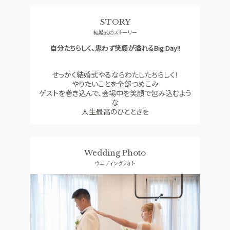
料理
ドレス
STORY
SMALL WEDDING
ACCESS
結婚式のストーリー
少人数ウエディング
アクセス
自分たちらしく、思わず笑顔が溢れるBig Day!!
GUEST
QA
ご列席者の皆さまへ
よくあるご質問
せっかく結婚式やるならわたしたちらしく！
やりたいことを全部つめこみ
SUPPORT
ゲストを巻き込んで、会場中を笑顔で包み込むよう
お手伝い
な
人生最高のひとときを
資料請求
お問い合わせ
フェア予約
Wedding Photo
ウエディングフォト