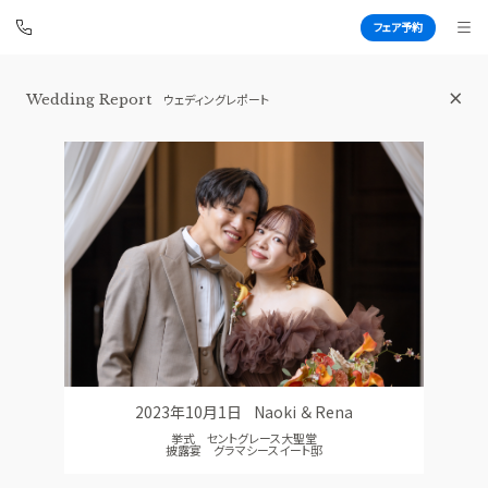
フェア予約
Wedding Report
ウェディングレポート
青山セントグレース大聖堂
BEST BRIDAL
TOP
BRIDAL FAIR
トップ
ブライダルフェア
FAIR CAMPAIGN
WEDDING REPORT
フェアキャンペーンのご案内
体験者レポート
PHOTO GALLERY
PLAN
フォトギャラリー
プラン
2023年10月1日
Naoki ＆ Rena
CEREMONY
PARTY
挙式 セントグレース大聖堂
挙式
披露宴会場
披露宴 グラマシースイート邸
CUISINE
DRESS