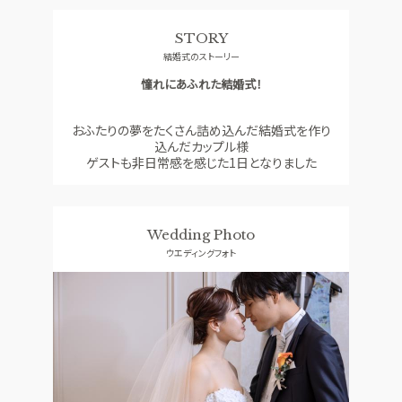
料理
ドレス
STORY
SMALL WEDDING
ACCESS
結婚式のストーリー
少人数ウエディング
アクセス
憧れにあふれた結婚式！
GUEST
QA
ご列席者の皆さまへ
よくあるご質問
おふたりの夢をたくさん詰め込んだ結婚式を作り
込んだカップル様
SUPPORT
ゲストも非日常感を感じた1日となりました
お手伝い
Wedding Photo
資料請求
お問い合わせ
フェア予約
ウエディングフォト