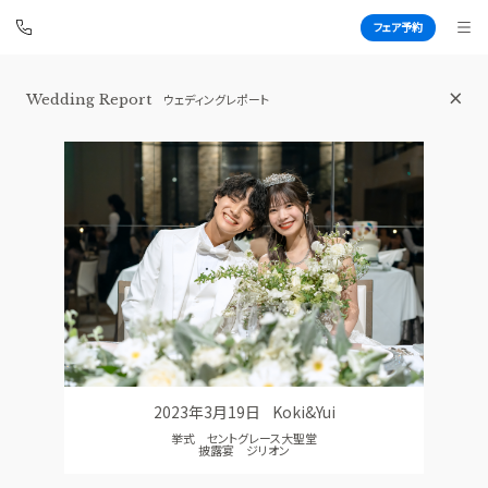
フェア予約
Wedding Report
ウェディングレポート
青山セントグレース大聖堂
BEST BRIDAL
TOP
BRIDAL FAIR
トップ
ブライダルフェア
FAIR CAMPAIGN
WEDDING REPORT
フェアキャンペーンのご案内
体験者レポート
PHOTO GALLERY
PLAN
フォトギャラリー
プラン
2023年3月19日
Koki&Yui
CEREMONY
PARTY
挙式 セントグレース大聖堂
挙式
披露宴会場
披露宴 ジリオン
CUISINE
DRESS