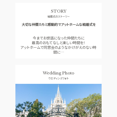
料理
ドレス
STORY
SMALL WEDDING
ACCESS
結婚式のストーリー
少人数ウエディング
アクセス
大切な仲間たちと感動的でアットホームな結婚式を
GUEST
QA
ご列席者の皆さまへ
よくあるご質問
今までお世話になった仲間たちに
最高のおもてなしと楽しい時間を！
SUPPORT
アットホームで同窓会のようなかけがえのない時
お手伝い
間に…
資料請求
お問い合わせ
フェア予約
Wedding Photo
ウエディングフォト