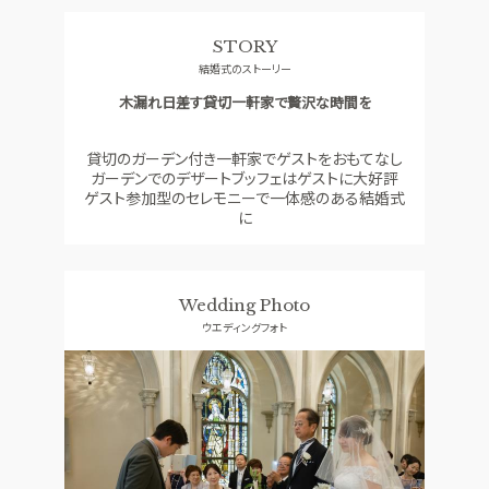
料理
ドレス
STORY
SMALL WEDDING
ACCESS
結婚式のストーリー
少人数ウエディング
アクセス
木漏れ日差す貸切一軒家で贅沢な時間を
GUEST
QA
ご列席者の皆さまへ
よくあるご質問
貸切のガーデン付き一軒家でゲストをおもてなし
ガーデンでのデザートブッフェはゲストに大好評
SUPPORT
ゲスト参加型のセレモニーで一体感のある結婚式
お手伝い
に
資料請求
お問い合わせ
フェア予約
Wedding Photo
ウエディングフォト