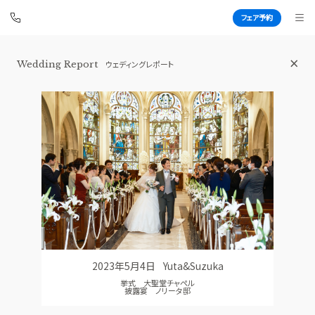
フェア予約
Wedding Report
ウェディングレポート
青山セントグレース大聖堂
BEST BRIDAL
TOP
BRIDAL FAIR
トップ
ブライダルフェア
FAIR CAMPAIGN
WEDDING REPORT
フェアキャンペーンのご案内
体験者レポート
PHOTO GALLERY
PLAN
フォトギャラリー
プラン
2023年5月4日
Yuta&Suzuka
CEREMONY
PARTY
挙式 大聖堂チャペル
挙式
披露宴会場
披露宴 ノリータ邸
CUISINE
DRESS