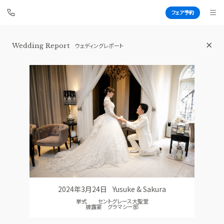
フェア予約
Wedding Report
ウェディングレポート
青山セントグレース大聖堂
BEST BRIDAL
TOP
BRIDAL FAIR
トップ
ブライダルフェア
FAIR CAMPAIGN
WEDDING REPORT
フェアキャンペーンのご案内
体験者レポート
PHOTO GALLERY
PLAN
フォトギャラリー
プラン
2024年3月24日
Yusuke & Sakura
CEREMONY
PARTY
挙式 セントグレース大聖堂
挙式
披露宴会場
披露宴 グラマシー邸
CUISINE
DRESS