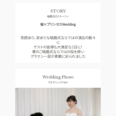
料理
ドレス
STORY
SMALL WEDDING
ACCESS
結婚式のストーリー
少人数ウエディング
アクセス
桜×プリンセスWedding
GUEST
QA
ご列席者の皆さまへ
よくあるご質問
笑顔あり、涙ありな結婚式ならではの演出の数々
に
SUPPORT
ゲストの皆様も大満足な1日に！
お手伝い
春のご結婚式ならではの桜を使い
グラマシー邸が素敵に彩られました
資料請求
お問い合わせ
フェア予約
Wedding Photo
ウエディングフォト