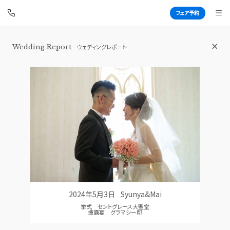
フェア予約
Wedding Report
ウェディングレポート
青山セントグレース大聖堂
BEST BRIDAL
TOP
BRIDAL FAIR
トップ
ブライダルフェア
FAIR CAMPAIGN
WEDDING REPORT
フェアキャンペーンのご案内
体験者レポート
PHOTO GALLERY
PLAN
フォトギャラリー
プラン
2024年5月3日
Syunya&Mai
CEREMONY
PARTY
挙式 セントグレース大聖堂
挙式
披露宴会場
披露宴 グラマシー邸
CUISINE
DRESS