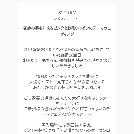
料理
ドレス
STORY
SMALL WEDDING
ACCESS
結婚式のストーリー
少人数ウエディング
アクセス
花嫁の夢を叶えるピンクとお花いっぱいのテーマウェ
GUEST
QA
ディング
ご列席者の皆さまへ
よくあるご質問
新郎新婦おふたりもゲストの皆様も心待ちにして
SUPPORT
いた結婚式当日
お手伝い
おふたりはもちろん、親御様も特別ひと時をお過ご
しいただきました
憧れだったステンドグラスを背景に
資料請求
お問い合わせ
フェア予約
大切なゲストに見守られながら誓いを立て
あたたかな光と共に祝福に包まれます
ご披露宴会場はおふたりの大好きなキャラクター
をモチーフに
ご新婦様の憧れだったピンクとお花いっぱいのテ
ーマウェディングのスタート！
再入場時には雰囲気を変え、
ゲストの皆様にお手伝い頂きながらのダーズンロ