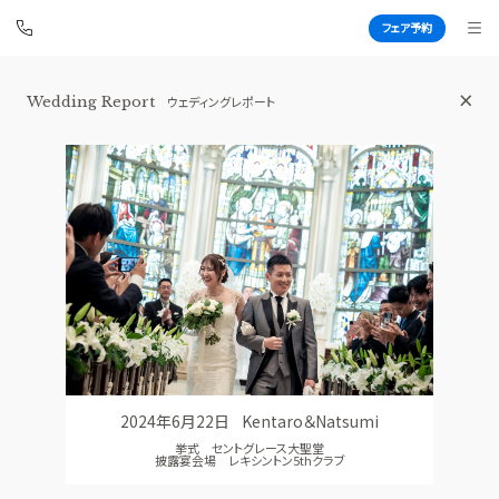
フェア予約
Wedding Report
ウェディングレポート
青山セントグレース大聖堂
BEST BRIDAL
TOP
BRIDAL FAIR
トップ
ブライダルフェア
FAIR CAMPAIGN
WEDDING REPORT
フェアキャンペーンのご案内
体験者レポート
PHOTO GALLERY
PLAN
フォトギャラリー
プラン
2024年6月22日
Kentaro＆Natsumi
CEREMONY
PARTY
挙式 セントグレース大聖堂
挙式
披露宴会場
披露宴会場 レキシントン5thクラブ
CUISINE
DRESS