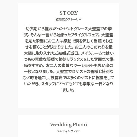
料理
ドレス
STORY
SMALL WEDDING
ACCESS
結婚式のストーリー
少人数ウエディング
アクセス
幼少期から憧れだったセントグレース大聖堂での挙
GUEST
QA
式、そんな一言から始まったブライダルフェア。 大聖堂
ご列席者の皆さまへ
よくあるご質問
を見た瞬間にお二人は感動で涙を流して当館でお任
せを頂くことが決まりました。 お二人のこだわりを最
SUPPORT
大限に取り入れたご結婚式当日。 メイクルームではい
お手伝い
つもの素敵な笑顔で終始リラックスをした雰囲気で準
備をすすめ、 お二人の素敵なツーショットも思い出の
一枚となりました。 大聖堂ではゲストの皆様と特別な
ひと時を過ごし、披露宴では多くのゲストに祝福をして
資料請求
お問い合わせ
フェア予約
いただき、 スタッフにとってもとても素敵な一日となり
ました。
Wedding Photo
ウエディングフォト