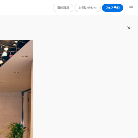
資料請求
お問い合わせ
フェア予約
BRIDAL FAIR
ブライダルフェア
N
WEDDING REPORT
体験者レポート
RY
PLAN
プラン
PARTY
披露宴会場
DRESS
ドレス
NG
ACCESS