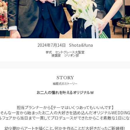
少人数ウエディング
GUEST
ご列席者の皆さまへ
SUPPORT
お手伝い
2024年7月14日
Shota＆Yuna
挙式 セントグレース大聖堂
披露宴 ジリオン邸
STORY
結婚式のストーリー
お二人の憧れを叶えるオリジナルW
担当プランナーから【テーマはいくつあってもいいんです】
そんな一言から始まったお二人の大好きを詰め込んだオリジナルWEDDIN
ルフェアから当日まで一貫してプロデュースができたからこそ素敵な1日にな
幼少期からアートを描くこと、何かを作ることだ大好きだったご新婦様！