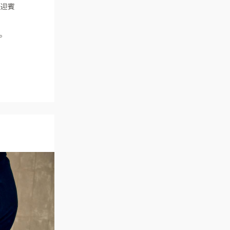
を迎賓
。