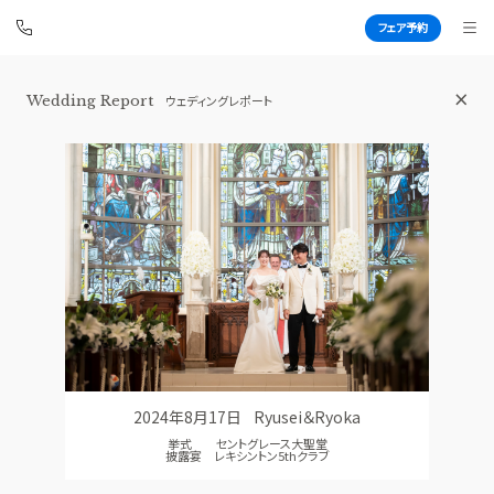
フェア予約
Wedding Report
ウェディングレポート
青山セントグレース大聖堂
BEST BRIDAL
TOP
BRIDAL FAIR
トップ
ブライダルフェア
FAIR CAMPAIGN
WEDDING REPORT
フェアキャンペーンのご案内
体験者レポート
PHOTO GALLERY
PLAN
フォトギャラリー
プラン
2024年8月17日
Ryusei＆Ryoka
CEREMONY
PARTY
挙式 セントグレース大聖堂
挙式
披露宴会場
披露宴 レキシントン5thクラブ
CUISINE
DRESS