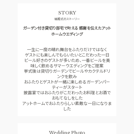
料理
ドレス
STORY
SMALL WEDDING
ACCESS
結婚式のストーリー
少人数ウエディング
アクセス
ガーデン付き貸切り邸宅で叶える 感謝を伝えたアット
GUEST
QA
ホームウエディング
ご列席者の皆さまへ
よくあるご質問
一生に一度の晴れ舞台をふたりだけではなく
SUPPORT
ゲストにも楽しんでもらいたいとこだわった一日
お手伝い
ビール好きのゲストが多いため、一番ビールを美
味しく飲めるサマーウエディングをご提案
挙式後は貸切りガーデンでビールやカクテルドリ
ンクを飲み
資料請求
お問い合わせ
フェア予約
おふたりとゲストが一緒に楽しめるガーデンパー
ティーがスタート
披露宴ではおふたりがこだわったお料理とお酒で
おもてなしをした
アットホームでおふたりらしい素敵な一日になりま
した
Wedding Photo