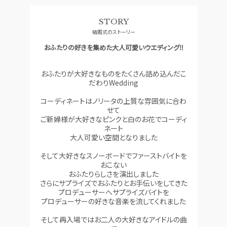
料理
ドレス
STORY
SMALL WEDDING
ACCESS
結婚式のストーリー
少人数ウエディング
アクセス
おふたりの好きを集めた大人可愛いウエディング‼
GUEST
QA
ご列席者の皆さまへ
よくあるご質問
おふたりが大好きなものをたくさん詰め込んだこ
だわりWedding
SUPPORT
お手伝い
コーディネートはノリータの上質な雰囲気に合わ
せて
ご新婦様が大好きなピンクと白のお花でコーディ
ネート
資料請求
お問い合わせ
フェア予約
大人可愛い空間となりました
そして大好きなスノーボードでファーストバイトを
おこない
おふたりらしさを演出しました
さらにサプライズでおふたりとお手伝いをしてきた
プロデューサーへサプライズバイトを
プロデューサーの好きな音楽を流してくれました
そして再入場ではお二人の大好きなアイドルの曲