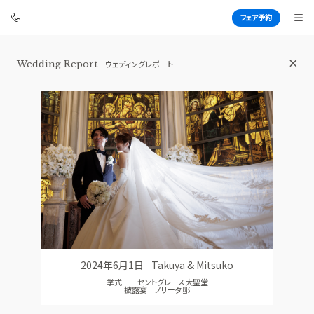
フェア予約
Wedding Report
ウェディングレポート
青山セントグレース大聖堂
BEST BRIDAL
TOP
BRIDAL FAIR
トップ
ブライダルフェア
FAIR CAMPAIGN
WEDDING REPORT
フェアキャンペーンのご案内
体験者レポート
PHOTO GALLERY
PLAN
フォトギャラリー
プラン
2024年6月1日
Takuya & Mitsuko
CEREMONY
PARTY
挙式 セントグレース大聖堂
挙式
披露宴会場
披露宴 ノリータ邸
CUISINE
DRESS