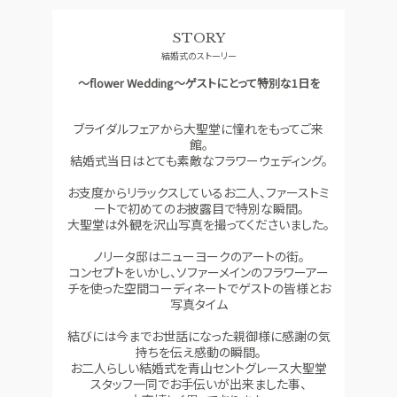
料理
ドレス
STORY
SMALL WEDDING
ACCESS
結婚式のストーリー
少人数ウエディング
アクセス
～flower Wedding～ゲストにとって特別な1日を
GUEST
QA
ご列席者の皆さまへ
よくあるご質問
ブライダルフェアから大聖堂に憧れをもってご来
館。
SUPPORT
結婚式当日はとても素敵なフラワーウェディング。
お手伝い
お支度からリラックスしているお二人、ファーストミ
ートで初めてのお披露目で特別な瞬間。
大聖堂は外観を沢山写真を撮ってくださいました。
資料請求
お問い合わせ
フェア予約
ノリータ邸はニューヨークのアートの街。
コンセプトをいかし、ソファーメインのフラワーアー
チを使った空間コーディネートでゲストの皆様とお
写真タイム
結びには今までお世話になった親御様に感謝の気
持ちを伝え感動の瞬間。
お二人らしい結婚式を青山セントグレース大聖堂
スタッフ一同でお手伝いが出来ました事、