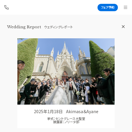
フェア予約
Wedding Report
ウェディングレポート
青山セントグレース大聖堂
BEST BRIDAL
TOP
BRIDAL FAIR
トップ
ブライダルフェア
FAIR CAMPAIGN
WEDDING REPORT
フェアキャンペーンのご案内
体験者レポート
PHOTO GALLERY
PLAN
フォトギャラリー
プラン
2025年1月18日
Akimasa＆Ayane
CEREMONY
PARTY
挙式：セントグレース大聖堂
挙式
披露宴会場
披露宴：ノリータ邸
CUISINE
DRESS