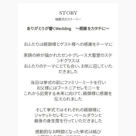
料理
ドレス
STORY
SMALL WEDDING
ACCESS
結婚式のストーリー
少人数ウエディング
アクセス
ありがとうが響くWedding ～感謝をカタチに～
GUEST
QA
ご列席者の皆さまへ
よくあるご質問
おふたりは親御様とゲスト様への感謝をテーマに
SUPPORT
家族の絆が描かれたセントグレース大聖堂のステ
お手伝い
ンドグラスは
おふたりのテーマにとても合い、お気に召していた
だきました
資料請求
お問い合わせ
フェア予約
当日は挙式の前にファミリーミートを行い
お父様にはブートニアセレモニーを
これから出発する未来に向けて、親御様に感謝を
伝えられました
そして挙式ではそれぞれの親御様に
ジャケットセレモニー、ベールダウンと
最後の身支度を行っていただきました
感動的なお時間となった挙式は結び