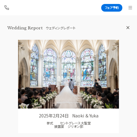
フェア予約
Wedding Report
ウェディングレポート
青山セントグレース大聖堂
BEST BRIDAL
TOP
BRIDAL FAIR
トップ
ブライダルフェア
FAIR CAMPAIGN
WEDDING REPORT
フェアキャンペーンのご案内
体験者レポート
PHOTO GALLERY
PLAN
フォトギャラリー
プラン
2025年2月24日
Naoki ＆ Yuka
CEREMONY
PARTY
挙式 セントグレース大聖堂
挙式
披露宴会場
披露宴 ジリオン邸
CUISINE
DRESS