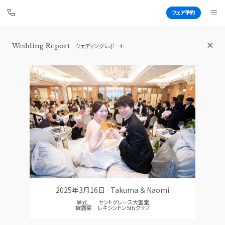
フェア予約
Wedding Report
ウェディングレポート
青山セントグレース大聖堂
BEST BRIDAL
TOP
BRIDAL FAIR
トップ
ブライダルフェア
FAIR CAMPAIGN
WEDDING REPORT
フェアキャンペーンのご案内
体験者レポート
PHOTO GALLERY
PLAN
フォトギャラリー
プラン
2025年3月16日
Takuma ＆ Naomi
CEREMONY
PARTY
挙式 セントグレース大聖堂
挙式
披露宴会場
披露宴 レキシントン5thクラブ
CUISINE
DRESS