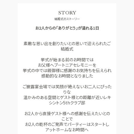
料理
ドレス
STORY
SMALL WEDDING
ACCESS
結婚式のストーリー
少人数ウエディング
アクセス
お2人からの「ありがとう」が溢れる1日
GUEST
QA
ご列席者の皆さまへ
よくあるご質問
素敵な思い出を創りたいとの思いで迎えられたご
結婚式
SUPPORT
お手伝い
挙式が始まる前のお時間では
お父様へブートニアセレモニーを
挙式の中では親御様に感謝のお気持ちを伝えられ
感動的なお時間となりました
資料請求
お問い合わせ
フェア予約
ご披露宴会場では笑顔が絶えないお二人にぴった
りな
温かみのある空間とゲスト様との距離が近いレキ
シントン5thクラブ邸
お2人から直接ゲスト様への感謝を伝えたいとの
ことで
お2人の乾杯のご発声でパーティーはスタートし
アットホームなお時間へ