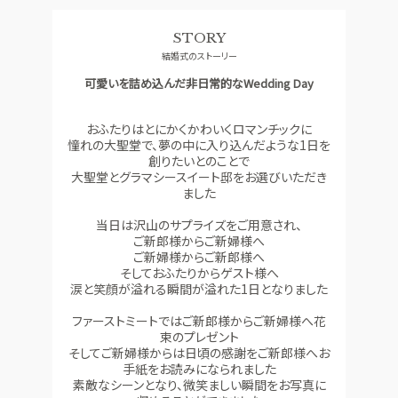
料理
ドレス
STORY
SMALL WEDDING
ACCESS
結婚式のストーリー
少人数ウエディング
アクセス
可愛いを詰め込んだ非日常的なWedding Day
GUEST
QA
ご列席者の皆さまへ
よくあるご質問
おふたりはとにかくかわいくロマンチックに
憧れの大聖堂で、夢の中に入り込んだような1日を
SUPPORT
創りたいとのことで
お手伝い
大聖堂とグラマシースイート邸をお選びいただき
ました
当日は沢山のサプライズをご用意され、
資料請求
お問い合わせ
フェア予約
ご新郎様からご新婦様へ
ご新婦様からご新郎様へ
そしておふたりからゲスト様へ
涙と笑顔が溢れる瞬間が溢れた1日となりました
ファーストミートではご新郎様からご新婦様へ花
束のプレゼント
そしてご新婦様からは日頃の感謝をご新郎様へお
手紙をお読みになられました
素敵なシーンとなり、微笑ましい瞬間をお写真に