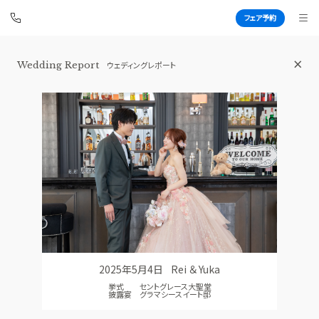
フェア予約
Wedding Report
ウェディングレポート
青山セントグレース大聖堂
BEST BRIDAL
TOP
BRIDAL FAIR
トップ
ブライダルフェア
FAIR CAMPAIGN
WEDDING REPORT
フェアキャンペーンのご案内
体験者レポート
PHOTO GALLERY
PLAN
フォトギャラリー
プラン
2025年5月4日
Rei ＆ Yuka
CEREMONY
PARTY
挙式 セントグレース大聖堂
挙式
披露宴会場
披露宴 グラマシースイート邸
CUISINE
DRESS