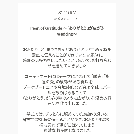
料理
ドレス
STORY
SMALL WEDDING
ACCESS
結婚式のストーリー
少人数ウエディング
アクセス
Pearl of Gratitude ～『ありがとう』が広がる
GUEST
QA
Wedding～
ご列席者の皆さまへ
よくあるご質問
おふたりは今まできちんとありがとうとごめんねを
SUPPORT
素直に伝えることができていない家族に
お手伝い
感謝の気持ちを伝えたいという思いで、お打ち合わ
せを進めていきました
コーディネートにはテーマに合わせて「誠実」「永
資料請求
お問い合わせ
フェア予約
遠の愛」の象徴がある真珠を
ブーケブートニアや会場装飾など会場全体にパー
ルを散りばめることで
『ありがとう』が光の粒のように広がり、心温める雰
囲気を作り出しました
挙式では、ずっと心に秘めていた感謝の想いを
絆式で親御様に伝えることができ、おふたりも親御
様も思わず涙がこぼれてしまう
素敵なお時間となりました