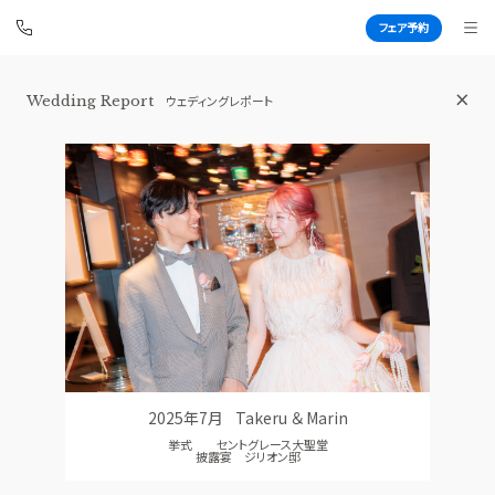
フェア予約
Wedding Report
ウェディングレポート
青山セントグレース大聖堂
BEST BRIDAL
TOP
BRIDAL FAIR
トップ
ブライダルフェア
FAIR CAMPAIGN
WEDDING REPORT
フェアキャンペーンのご案内
体験者レポート
PHOTO GALLERY
PLAN
フォトギャラリー
プラン
2025年7月
Takeru ＆ Marin
CEREMONY
PARTY
挙式 セントグレース大聖堂
挙式
披露宴会場
披露宴 ジリオン邸
CUISINE
DRESS