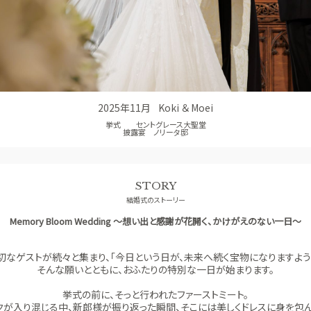
少人数ウエディング
GUEST
ご列席者の皆さまへ
SUPPORT
お手伝い
2025年11月
Koki ＆ Moei
挙式 セントグレース大聖堂
披露宴 ノリータ邸
STORY
結婚式のストーリー
Memory Bloom Wedding ～想い出と感謝が花開く、かけがえのない一日～
切なゲストが続々と集まり、「今日という日が、未来へ続く宝物になりますよう
そんな願いとともに、おふたりの特別な一日が始まります。
挙式の前に、そっと行われたファーストミート。
クが入り混じる中、新郎様が振り返った瞬間、そこには美しくドレスに身を包