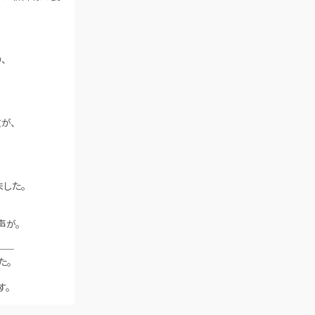
、
が、
した。
声が。
──
た。
す。