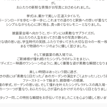
が。
おふたりの新鮮な表情がお写真におさめられました。
挙式は、厳かで美しい王道スタイルで。
バージンロードを歩む一歩一歩に、これまでの道のりと家族への想いが重なり
シンプルながらも心に深く残る、真っ直ぐなセレモニーとなりました。
披露宴会場へ向かうと、ガーデンには素敵なサプライズが。
おふたりの人生を彩ってきた数々の写真が飾られ、
さな頃の思い出、学生時代の笑顔、ふたりで歩いてきた大切な日々の一枚一枚
まるで物語のページのように優しく並びました。
そして披露宴の再入場では、
ご新婦様が憧れ続けたシンデレラのドレスをまとい、
でディズニー映画のワンシーンのように、美しく優雅な姿が素敵な瞬間となりま
楽しい時間はあっという間に過ぎ、
きの頃には「素敵な1日だった」「あのガーデンの演出すごくよかった！」という
ファーストミートで始まり、親御様への感謝、
道の挙式、ガーデンの思い出、そして憧れを叶えたシンデレラドレスの再入場
の一つ一つが重なり、おふたりらしさが溢れるかけがえのない1日となりまし
タッフ一同、この特別な瞬間をお手伝いできましたことを心より嬉しく思いま