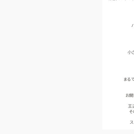
小
まる
お開
王
そ
ス