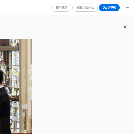
資料請求
お問い合わせ
フェア予約
BRIDAL FAIR
ブライダルフェア
N
WEDDING REPORT
体験者レポート
RY
PLAN
プラン
PARTY
披露宴会場
DRESS
ドレス
NG
ACCESS