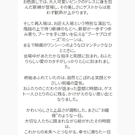
お色直しでは、大人可愛いピンクのドレスに身を包
んだ新婦が登場し、その美しさにゲストからは思
わず歓声が上がります。
そして再入場は、お迎え入場という特別な演出で。
階段の上で待つ新婦のもとへ、新郎が一歩ずつ歩
み寄り、ブーケを手に想いを伝える“ブーケプロポ
ーズ”のシーンは、
まるで映画のワンシーンのようなロマンチックなひ
とときに。
会場中があたたかな拍手と笑顔に包まれ、おふた
りらしい愛のカタチがしっかりと心に刻まれまし
た。
終始あふれていたのは、自然とこぼれる笑顔とや
さしい祝福の空気。
おふたりのこだわりが詰まった空間と時間は、ゲス
ト一人ひとりの心に残る、かけがえのない思い出と
なりました。
かわいらしさと上品さが調和した、まさに“お姫
様”のような一日。
大切な人たちに囲まれながら紡がれたその時間
は、
これからの未来へとつながる、幸せに満ちた一日