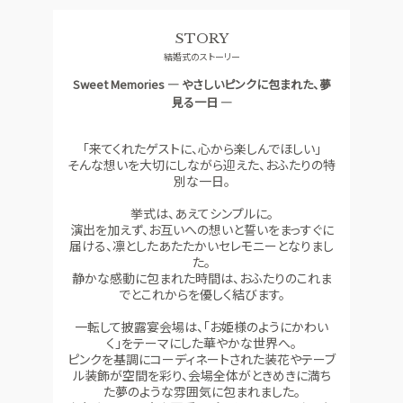
料理
ドレス
STORY
SMALL WEDDING
ACCESS
結婚式のストーリー
少人数ウエディング
アクセス
Sweet Memories ― やさしいピンクに包まれた、夢
GUEST
QA
見る一日 ―
ご列席者の皆さまへ
よくあるご質問
「来てくれたゲストに、心から楽しんでほしい」
SUPPORT
そんな想いを大切にしながら迎えた、おふたりの特
お手伝い
別な一日。
挙式は、あえてシンプルに。
演出を加えず、お互いへの想いと誓いをまっすぐに
資料請求
お問い合わせ
フェア予約
届ける、凛としたあたたかいセレモニーとなりまし
た。
静かな感動に包まれた時間は、おふたりのこれま
でとこれからを優しく結びます。
一転して披露宴会場は、「お姫様のようにかわい
く」をテーマにした華やかな世界へ。
ピンクを基調にコーディネートされた装花やテーブ
ル装飾が空間を彩り、会場全体がときめきに満ち
た夢のような雰囲気に包まれました。