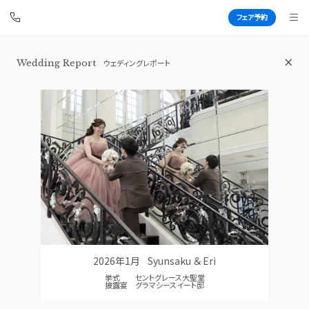
フェア予約
Wedding Report
ウェディングレポート
青山セントグレース大聖堂
BEST BRIDAL
TOP
BRIDAL FAIR
トップ
ブライダルフェア
FAIR CAMPAIGN
WEDDING REPORT
フェアキャンペーンのご案内
体験者レポート
PHOTO GALLERY
PLAN
フォトギャラリー
プラン
2026年1月
Syunsaku ＆ Eri
CEREMONY
PARTY
挙式 セントグレース大聖堂
挙式
披露宴会場
披露宴 グラマシースイート邸
CUISINE
DRESS