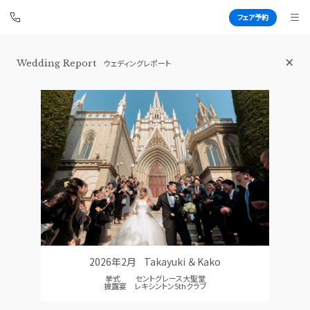
フェア予約
Wedding Report
ウェディングレポート
青山セントグレース大聖堂
BEST BRIDAL
TOP
BRIDAL FAIR
トップ
ブライダルフェア
FAIR CAMPAIGN
WEDDING REPORT
フェアキャンペーンのご案内
体験者レポート
PHOTO GALLERY
PLAN
フォトギャラリー
プラン
2026年2月
Takayuki ＆ Kako
CEREMONY
PARTY
挙式 セントグレース大聖堂
挙式
披露宴会場
披露宴 レキシントン5thクラブ
CUISINE
DRESS