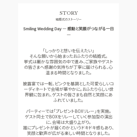
料理
ドレス
STORY
SMALL WEDDING
ACCESS
結婚式のストーリー
少人数ウエディング
アクセス
Smiling Wedding Day ― 感動と笑顔がつながる一日
GUEST
QA
―
ご列席者の皆さまへ
よくあるご質問
「しっかりと想いを伝えたい」
SUPPORT
そんな願いから始まったおふたりの結婚式。
お手伝い
挙式は厳かな雰囲気の中で進み、ご家族やゲスト
の皆さまへ感謝の気持ちが丁寧に届けられる、心
温まる時間となりました。
資料請求
お問い合わせ
フェア予約
披露宴では一転、ピンクを基調とした可愛らしいコ
ーディネートで会場が華やかに。おふたりらしい世
界観に包まれ、ゲストの皆さまも自然と笑顔にあ
ふれていました。
パーティーでは「プレゼントBOXリレー」を実施。
ゲスト同士でBOXをリレーしていく参加型の演出
に、会場は大盛り上がり。
誰にプレゼントが届くのかというドキドキ感もあり、
笑顔と歓声が広がる楽しい時間となりました。