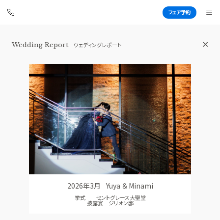
フェア予約
Wedding Report
ウェディングレポート
青山セントグレース大聖堂
BEST BRIDAL
TOP
BRIDAL FAIR
トップ
ブライダルフェア
FAIR CAMPAIGN
WEDDING REPORT
フェアキャンペーンのご案内
体験者レポート
PHOTO GALLERY
PLAN
フォトギャラリー
プラン
2026年3月
Yuya ＆ Minami
CEREMONY
PARTY
挙式 セントグレース大聖堂
挙式
披露宴会場
披露宴 ジリオン邸
CUISINE
DRESS