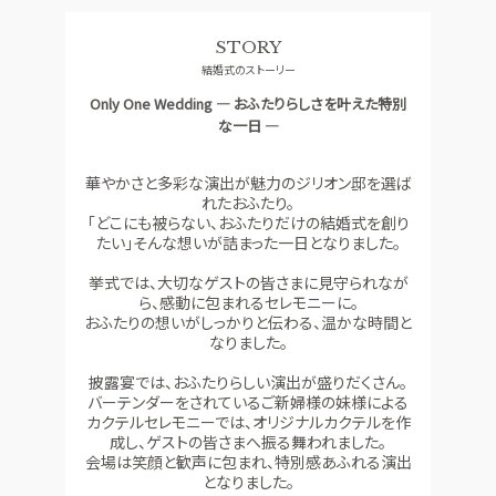
料理
ドレス
STORY
SMALL WEDDING
ACCESS
結婚式のストーリー
少人数ウエディング
アクセス
Only One Wedding ― おふたりらしさを叶えた特別
GUEST
QA
な一日 ―
ご列席者の皆さまへ
よくあるご質問
華やかさと多彩な演出が魅力のジリオン邸を選ば
SUPPORT
れたおふたり。
お手伝い
「どこにも被らない、おふたりだけの結婚式を創り
たい」そんな想いが詰まった一日となりました。
挙式では、大切なゲストの皆さまに見守られなが
資料請求
お問い合わせ
フェア予約
ら、感動に包まれるセレモニーに。
おふたりの想いがしっかりと伝わる、温かな時間と
なりました。
披露宴では、おふたりらしい演出が盛りだくさん。
バーテンダーをされているご新婦様の妹様による
カクテルセレモニーでは、オリジナルカクテルを作
成し、ゲストの皆さまへ振る舞われました。
会場は笑顔と歓声に包まれ、特別感あふれる演出
となりました。