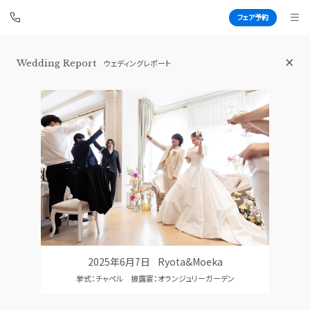
フェア予約
Wedding Report
ウェディングレポート
星ヶ丘迎賓館 アートグレイスクラブ
BEST BRIDAL
TOP
BRIDAL FAIR
トップ
ブライダルフェア
WEDDING REPORT
PHOTO GALLERY
体験者レポート
フォトギャラリー
PLAN
CEREMONY
プラン
挙式
2025年6月7日
Ryota&Moeka
PARTY
CUISINE
挙式：チャペル 披露宴：オランジュリーガーデン
披露宴会場
料理
DRESS
CONCEPT