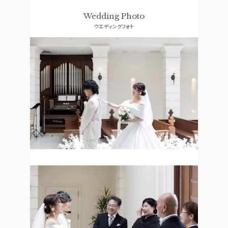
ドレス
コンセプト
Wedding Photo
ウエディングフォト
LOCATION PHOTO
ACCESS
ロケーションフォト
アクセス
GUEST
QA
ご列席者の皆さまへ
よくあるご質問
SUPPORT
お手伝い
資料請求
お問い合わせ
フェア予約