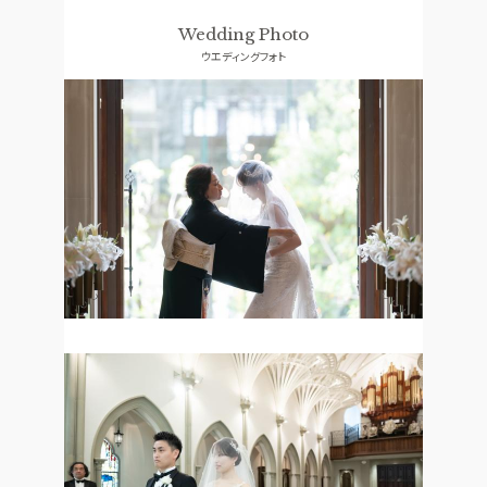
料理
ドレス
Wedding Photo
ウエディングフォト
SMALL WEDDING
CONCEPT
少人数ウエディング
コンセプト
ACCESS
GUEST
アクセス
ご列席者の皆さまへ
QA
SUPPORT
よくあるご質問
お手伝い
資料請求
お問い合わせ
フェア予約