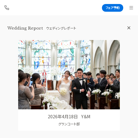
フェア予約
Wedding Report
ウェディングレポート
ストリングスホテル NAGOYA
BEST BRIDAL
TOP
BRIDAL FAIR
トップ
ブライダルフェア
FAIR CAMPAIGN
WEDDING REPORT
フェアキャンペーンのご案内
体験者レポート
PHOTO GALLERY
PLAN
フォトギャラリー
プラン
2026年4月18日
Y＆M
CEREMONY
PARTY
グランコート邸
挙式
披露宴会場
CUISINE
DRESS