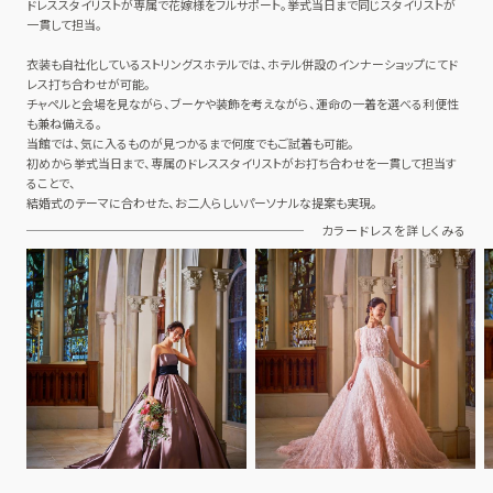
ドレススタイリストが専属で花嫁様をフルサポート。挙式当日まで同じスタイリストが
一貫して担当。
衣装も自社化しているストリングスホテルでは、ホテル併設のインナーショップにてド
レス打ち合わせが可能。
チャペルと会場を見ながら、ブーケや装飾を考えながら、運命の一着を選べる利便性
も兼ね備える。
当館では、気に入るものが見つかるまで何度でもご試着も可能。
初めから挙式当日まで、専属のドレススタイリストがお打ち合わせを一貫して担当す
ることで、
結婚式のテーマに合わせた、お二人らしいパーソナルな提案も実現。
カラードレスを詳しくみる