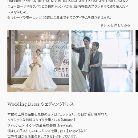
Hatsuko Endo・KIYOKO HATA・YUMI KATSURA・ANTEPRIMA・ANTONIO RIVAなど
ニューヨークやミラノなどの最新トレンドから、国内有数のブランドまで取り揃えたド
レスをはじめ、
タキシードやモーニング、和装に至るまで全てのアイテムを取り揃えます。
ドレスを詳しくみる
ウェディングドレス
Wedding Dress
本物の上質と品格を見極めるプロフェッショナルの目が受け継がれた
クラシックな伝統スタイルを重んじる【Milano】
ファッショントレンドの最先端都市【New York】
慎ましく日本らしいエレガンスを醸し出す【Tokyo】など
世界各国から珠玉のドレスをセレクトしています。