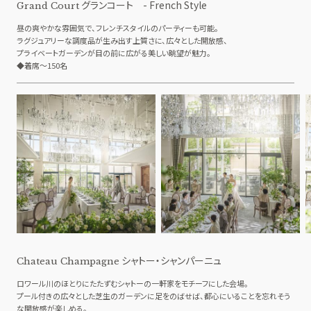
グランコート - French Style
Grand Court
昼の爽やかな雰囲気で、フレンチスタイルのパーティーも可能。
ラグジュアリーな調度品が生み出す上質さに、広々とした開放感、
プライベートガーデンが目の前に広がる美しい眺望が魅力。
◆着席～150名
シャトー・シャンパーニュ
Chateau Champagne
ロワール川のほとりにたたずむシャトーの一軒家をモチーフにした会場。
プール付きの広々とした芝生のガーデンに足をのばせば、都心にいることを忘れそう
な開放感が楽しめる。