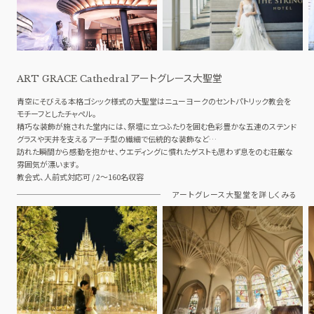
料理
ドレス
SMALL WEDDING
CONCEPT
少人数ウエディング
コンセプト
ACCESS
アートグレース大聖堂
GUEST
ART GRACE Cathedral
アクセス
ご列席者の皆さまへ
青空にそびえる本格ゴシック様式の大聖堂はニューヨークのセントパトリック教会を
モチーフとしたチャペル。
QA
SUPPORT
精巧な装飾が施された堂内には、祭壇に立つふたりを囲む色彩豊かな五連のステンド
よくあるご質問
お手伝い
グラスや天井を支えるアーチ型の繊細で伝統的な装飾など…
訪れた瞬間から感動を抱かせ、ウエディングに慣れたゲストも思わず息をのむ荘厳な
雰囲気が漂います。
教会式、人前式対応可 / 2～160名収容
資料請求
お問い合わせ
フェア予約
アートグレース大聖堂を詳しくみる