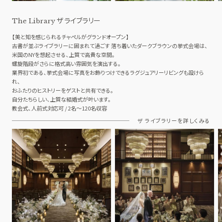
ザ ライブラリー
The Library
【美と知を感じられるチャペルがグランドオープン】
古書が並ぶライブラリーに囲まれて過ごす 落ち着いたダークブラウンの挙式会場は、
米国のNYを想起させる、上質で高貴な空間。
螺旋階段がさらに格式高い雰囲気を演出する。
業界初である、挙式会場に写真をお飾りつけできるラグジュアリーリビングも設けら
れ、
おふたりのヒストリーをゲストと共有できる。
自分たちらしい、上質な結婚式が叶います。
教会式、人前式対応可 / 2名～120名収容
ザ ライブラリーを詳しくみる