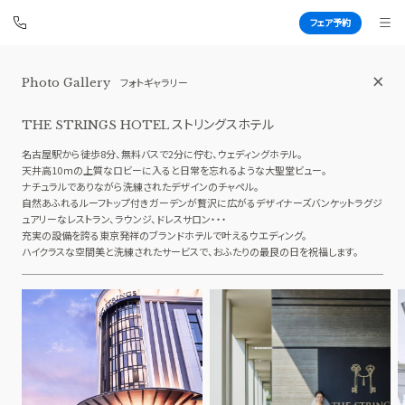
フェア予約
Photo Gallery
フォトギャラリー
ストリングスホテル NAGOYA
BEST BRIDAL
ストリングスホテル
THE STRINGS HOTEL
名古屋駅から徒歩8分、無料バスで2分に佇む、ウェディングホテル。
天井高10ｍの上質なロビーに入ると日常を忘れるような大聖堂ビュー。
ナチュラルでありながら洗練されたデザインのチャペル。
TOP
BRIDAL FAIR
自然あふれるルーフトップ付きガーデンが贅沢に広がるデザイナーズバンケットラグジ
ュアリーなレストラン、ラウンジ、ドレスサロン・・・
トップ
ブライダルフェア
充実の設備を誇る東京発祥のブランドホテルで叶えるウエディング。
FAIR CAMPAIGN
WEDDING REPORT
ハイクラスな空間美と洗練されたサービスで、おふたりの最良の日を祝福します。
フェアキャンペーンのご案内
体験者レポート
PHOTO GALLERY
PLAN
フォトギャラリー
プラン
CEREMONY
PARTY
挙式
披露宴会場
CUISINE
DRESS