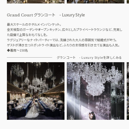
グランコート - Luxury Style
Grand Court
最大スケールのホテルメインバンケット。
全天候型のガーデンやオープンキッチン、広々としたプライベートラウンジなど、充実し
た設備で上質なおもてなしを。
ラグジュアリーなナイトパーティーでは、洗練された大人の雰囲気で結婚式が叶う。
ゲストが沸き立つスポットライト演出など、ふたりの主役感を引き立てる演出も人気。
◆着席～150名
グランコート - Luxury Styleを詳しくみる