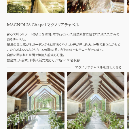
マグノリアチャペル
MAGNOLIA Chapel
都心で叶うリゾートのような空間、木や石といった自然素材に包まれたあたたかみの
あるチャペル。
祭壇の奥に広がるガーデンからは明るくやさしい光が差し込み、神聖でありながらど
こか心地よいおふたりらしい感謝の想いが伝わるセレモニーが叶います。
自然に囲まれた空間で和装人前式も可能。
教会式、人前式、和装人前式対応可 / 2名～100名収容
マグノリアチャペルを詳しくみる