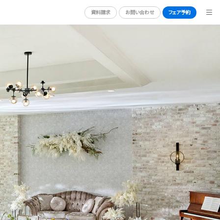
資料請求
お問い合わせ
フェア予約
BRIDAL FAIR
ブライダルフェア
ORT
PHOTO GALLERY
フォトギャラリー
CEREMONY
挙式
CUISINE
料理
ACCESS
アクセス
QA