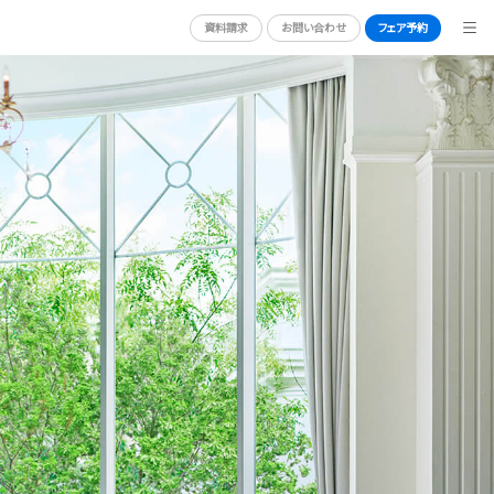
資料請求
お問い合わせ
フェア予約
BRIDAL FAIR
ブライダルフェア
ORT
PHOTO GALLERY
フォトギャラリー
CEREMONY
挙式
CUISINE
料理
ACCESS
アクセス
QA