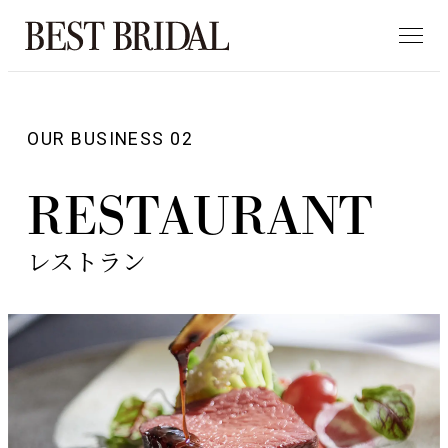
OUR BUSINESS 02
R
E
S
T
A
U
R
A
N
T
レストラン