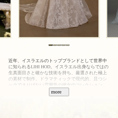
近年、イスラエルのトップブランドとして世界中
に知られるLIHI HOD。イスラエル出身ならではの
生真面目さと確かな技術を持ち、厳選された極上
の素材で制作。ドラマティックで現代的、且つシ
ックでさりげない雰囲気の彼女のコレクション
は、全ての花嫁に愛されるユニークなウェディン
more
グドレスが揃う。今イスラエルで最も人気であ
り、世界でも注目されているブランド。