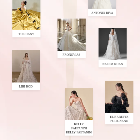
ANTONIO RIVA
THE HANY
PRONOVIAS
NAEEM KHAN
LIHI HOD
ELISABETTA
POLIGNANO
KELLY
FAETANINI
KELLY FAETANINI