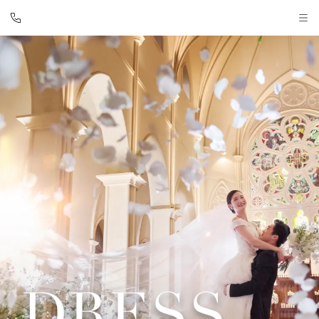
アートグレイス ウエディングシャトー
BEST BRIDAL
TOP
BRIDAL FAIR
トップ
ブライダルフェア
FAIR INFO
WEDDING REPORT
ブライダルフェアの魅力をご案内
体験者レポート
PHOTO GALLERY
PLAN
フォトギャラリー
プラン
CEREMONY
PARTY
挙式
披露宴会場
CUISINE
DRESS