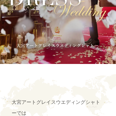
料理
ドレス
CONCEPT
ACCESS
コンセプト
アクセス
GUEST
QA
ご列席者の皆さまへ
よくあるご質問
SUPPORT
お手伝い
資料請求
お問い合わせ
大宮アートグレイスウエディングシャト
ーでは