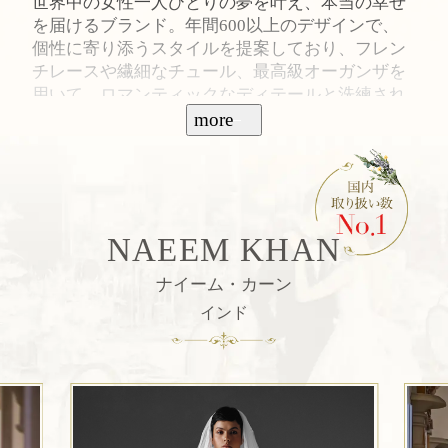
世界中の女性一人ひとりの夢を叶え、本当の幸せ
を届けるブランド。年間600以上のデザインで、
個性に寄り添うスタイルを提案しており、フレン
チレースや繊細なチュール、最高級オーガンザを
用いて、ロマンティックなディテールと洗練され
たシルエットを実現。アンティークローズやヴィ
more
ンテージピンクの色彩とシルクの質感が、特別な
輝きを纏う。
NAEEM KHAN
ナイーム・カーン
インド