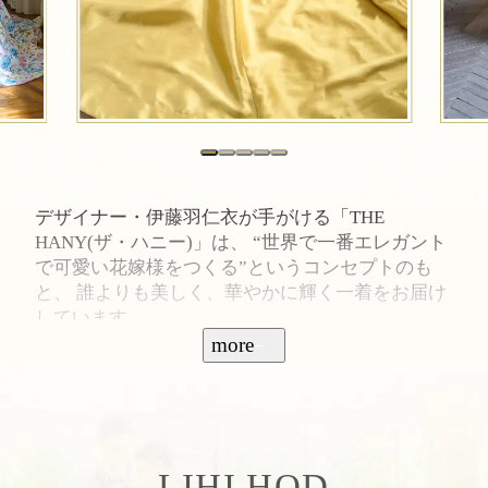
デザイナー・伊藤羽仁衣が手がける「THE
HANY(ザ・ハニー)」は、 “世界で一番エレガント
で可愛い花嫁様をつくる”というコンセプトのも
と、 誰よりも美しく、華やかに輝く一着をお届け
しています。
THE HANYのドレスは、カラフルでロマンティッ
more
クなカラードレスから、 上品で洗練されたウェデ
ィングドレスまで、多彩なバリエーションを展
開。 花嫁の個性と魅力を引き出す独自のデザイン
は、世代を超えて多くの女性から 支持されていま
す。
LIHI HOD