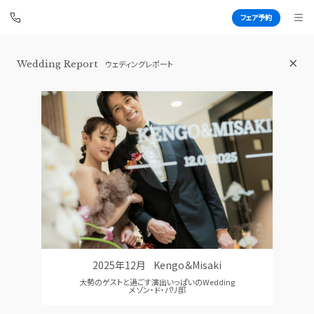
フェア予約
Wedding Report
ウェディングレポート
アートグレイス ウエディングシャトー
BEST BRIDAL
TOP
BRIDAL FAIR
トップ
ブライダルフェア
FAIR INFO
WEDDING REPORT
ブライダルフェアの魅力をご案内
体験者レポート
PHOTO GALLERY
PLAN
フォトギャラリー
プラン
2025年12月
Kengo＆Misaki
CEREMONY
PARTY
大勢のゲストと過ごす演出いっぱいのWedding
挙式
披露宴会場
メゾン・ド・パリ邸
CUISINE
DRESS