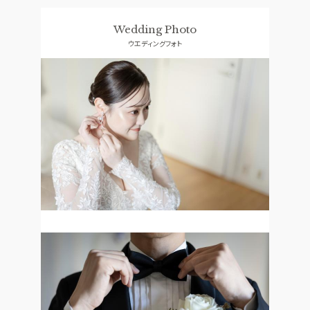
料理
ドレス
Wedding Photo
CONCEPT
ACCESS
ウエディングフォト
コンセプト
アクセス
GUEST
QA
ご列席者の皆さまへ
よくあるご質問
SUPPORT
お手伝い
資料請求
お問い合わせ
フェア予約