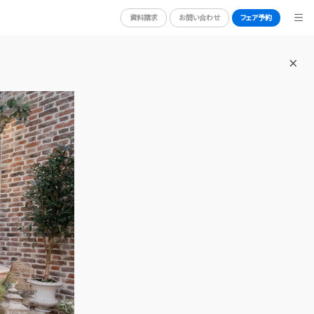
資料請求
お問い合わせ
フェア予約
BRIDAL FAIR
ブライダルフェア
WEDDING REPORT
体験者レポート
RY
PLAN
プラン
PARTY
披露宴会場
DRESS
ドレス
ACCESS