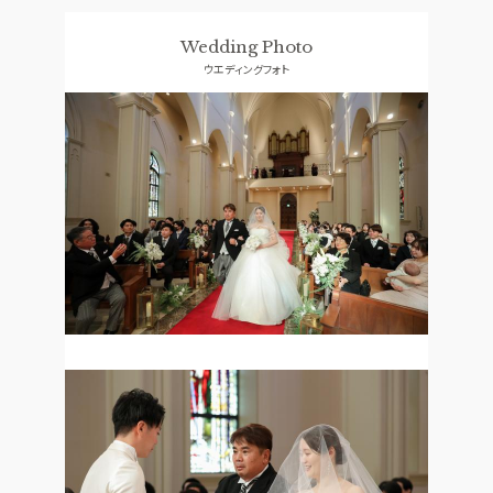
料理
ドレス
Wedding Photo
CONCEPT
ACCESS
ウエディングフォト
コンセプト
アクセス
GUEST
QA
ご列席者の皆さまへ
よくあるご質問
SUPPORT
お手伝い
資料請求
お問い合わせ
フェア予約