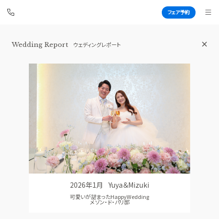
フェア予約
Wedding Report
ウェディングレポート
アートグレイス ウエディングシャトー
BEST BRIDAL
TOP
BRIDAL FAIR
トップ
ブライダルフェア
FAIR INFO
WEDDING REPORT
ブライダルフェアの魅力をご案内
体験者レポート
PHOTO GALLERY
PLAN
フォトギャラリー
プラン
2026年1月
Yuya＆Mizuki
CEREMONY
PARTY
可愛いが詰まったHappyWedding
挙式
披露宴会場
メゾン・ド・パリ邸
CUISINE
DRESS