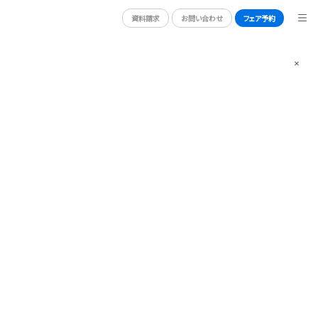
資料請求
お問い合わせ
フェア予約
資料請求
お問い合わせ
フェア予約
BRIDAL FAIR
ブライダルフェア
ORT
PHOTO GALLERY
フォトギャラリー
CEREMONY
挙式
CUISINE
料理
CONCEPT
コンセプト