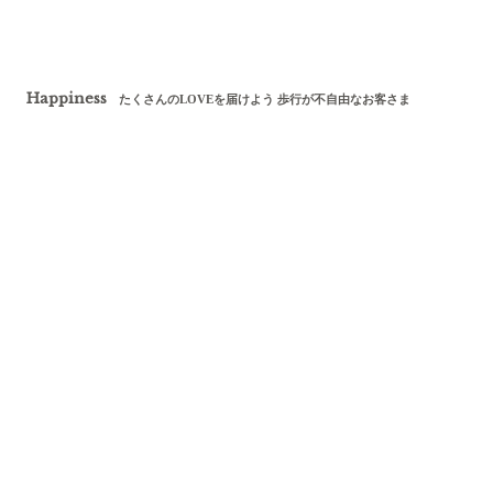
Happiness
たくさんのLOVEを届けよう 歩行が不自由なお客さま
大宮璃宮
BEST BRIDAL