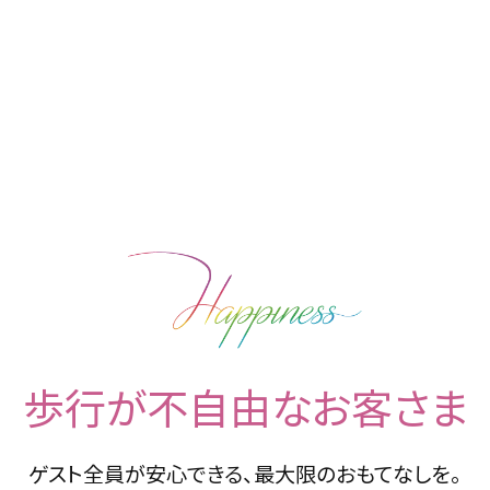
TOP
トップ
WEDDING REP
体験者レポート
PLAN
プラン
PARTY
歩行が不自由なお客さま
披露宴会場
DRESS
ゲスト全員が安心できる、最大限のおもてなしを。
ドレス