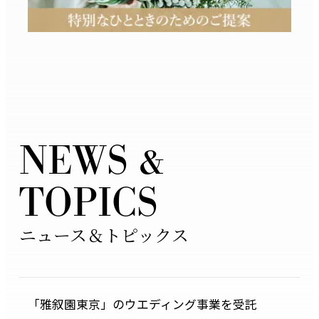
N
E
W
S
&
T
O
P
I
C
S
ニュース＆トピックス
「雅叙園東京」のウエディング事業を受託