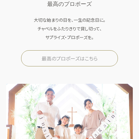
最高のプロポーズ
料理
ドレス
ACCESS
GUEST
大切な始まりの日を、一生の記念日に。
アクセス
ご列席者の皆さまへ
チャペルをふたりきりで貸し切って、
QA
SUPPORT
サプライズ・プロポーズを。
よくあるご質問
お手伝い
最高のプロポーズはこちら
資料請求
お問い合わせ
フェア予約