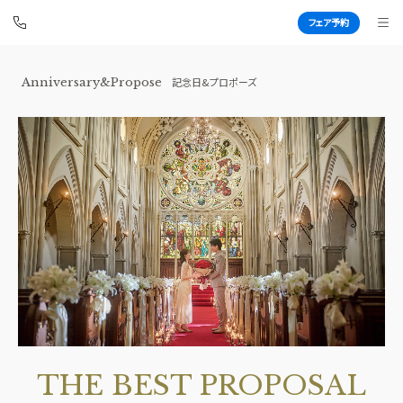
フェア予約
Anniversary&Propose
記念日&プロポーズ
伊勢山ヒルズ
BEST BRIDAL
TOP
BRIDAL FAIR
トップ
ブライダルフェア
FAIR INFO
WEDDING REPORT
ブライダルフェアの魅力をご案内
体験者レポート
PHOTO GALLERY
PLAN
フォトギャラリー
プラン
CEREMONY
PARTY
挙式
披露宴会場
THE BEST PROPOSAL
CUISINE
DRESS