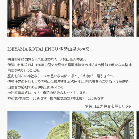
伊勢山皇大神宮
ISEYAMA KOTAI JINGU
明治初年に国費を以て創建された「伊勢山皇大神宮」。
伊勢山ヒルズでは、150年の歴史を見守る横濱総鎮守の神さまの御前で厳かな本格神
前式を執り行うことも。
歴史を刻んだ神社ならではの豊かな自然に凛とした和装が一層引き立つ。
伊勢神宮の分社として伊勢山に鎮座する本格神社と、明治天皇もご宿泊された伊勢
山離宮の跡地である伊勢山ヒルズとの
神社直結挙式は、まさに奇跡の組み合わせともいえる。
神前式/本殿式 36名収容 館内儀式殿式（神楽殿） 120名収容
伊勢山皇大神宮を詳しくみる