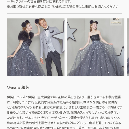
ーキャラクターの世界観を存分に堪能できます。
※お取り寄せが必要な商品もございます。ご希望の際には事前にお問合せください
和装
Wasou
伊勢山ヒルズと伊勢山皇大神宮では、花嫁の美しさをより一層引き立てる和装を豊富
にご用意しています。伝統的な白無垢や気品ある色打掛、華やかな柄行の引振袖な
ど、種類やデザインも多彩。厳かな神前式にふさわしい正統派の一着から、写真映えす
る華やかな装いまで幅広く取り揃えているので、理想のスタイルに合わせてお選びい
ただけます。さらに小物や帯のコーディネートで印象を変えられるのも魅力のひとつ。
和の格式と現代の感性を融合させた衣裳の数々は、どれも一度袖を通してみたくなる
ものばかり。豊富な選択肢の中から、自分に似合う一着と出会う楽しみを感じていた