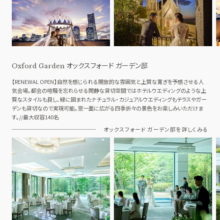
オックスフォード ガーデン邸
Oxford Garden
【RENEWAL OPEN】自然を感じられる開放的な雰囲気と上質な寛ぎを予感させる人
気会場。都会の喧騒を忘れらせる閑静な貸切空間ではホテルウエディングのような上
質なスタイルも良し、緑に囲まれたナチュラル・カジュアルウエディングもテラスやガー
デンも貸切なので実現可能。窓一面に広がる四季折々の景色をお楽しみいただけま
す。//最大収容140名
オックスフォード ガーデン邸を詳しくみる