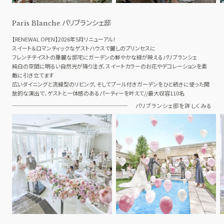
パリブランシェ邸
Paris Blanche
【RENEWAL OPEN】2026年5月リニューアル！
スイート＆ロマンティックなゲストハウスで麗しのプリンセスに
フレンチテイストの華麗な邸宅にガーデンの鮮やかな緑が映えるパリブランシェ
純白の空間に明るい自然光が降り注ぎ、スイートカラーのお花やデコレーションを素
敵に引き立てます
広いダイニングと流線型のリビング、そしてプール付きガーデンをひと続きに使った開
放的な演出で、ゲストと一体感のあるパーティーを叶えて//最大収容110名
パリブランシェ邸を詳しくみる