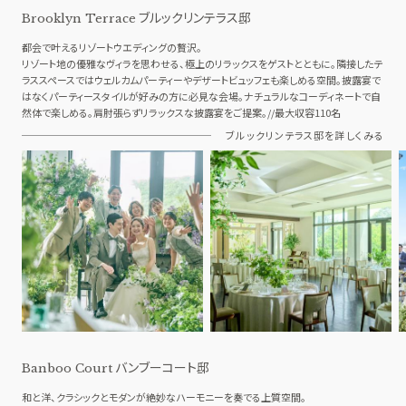
ブルックリンテラス邸
Brooklyn Terrace
都会で叶えるリゾートウエディングの贅沢。
リゾート地の優雅なヴィラを思わせる、極上のリラックスをゲストとともに。隣接したテ
ラススペースではウェルカムパーティーやデザートビュッフェも楽しめる空間。披露宴で
はなくパーティースタイルが好みの方に必見な会場。ナチュラルなコーディネートで自
然体で楽しめる。肩肘張らずリラックスな披露宴をご提案。//最大収容110名
ブルックリンテラス邸を詳しくみる
バンブーコート邸
Banboo Court
和と洋、クラシックとモダンが絶妙なハーモニーを奏でる上質空間。