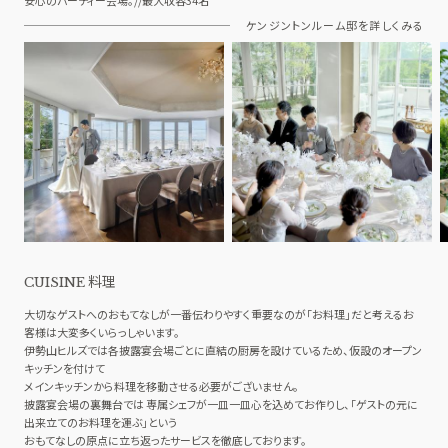
安心のパーティー会場。//最大収容34名
ケンジントンルーム邸を詳しくみる
料理
CUISINE
大切なゲストへのおもてなしが一番伝わりやすく重要なのが「お料理」だと考えるお
客様は大変多くいらっしゃいます。
伊勢山ヒルズでは各披露宴会場ごとに直結の厨房を設けているため、仮設のオープン
キッチンを付けて
メインキッチンから料理を移動させる必要がございません。
披露宴会場の裏舞台では 専属シェフが一皿一皿心を込めてお作りし、「ゲストの元に
出来立てのお料理を運ぶ」という
おもてなしの原点に立ち返ったサービスを徹底しております。