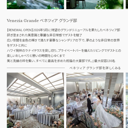
ベネツィア グランデ邸
Venezia Grande
【RENEWAL OPEN】2026年5月に待望のグランドリニューアルを果たしたベネツィア邸
研ぎ澄まされた美意識と華麗な非日常感でゲストを魅了
広い空間を金色の輝きで満たす豪華なシャンデリアの下で、夢のような非日常の世界
をゲストと共に
ハワイ発祥のラナイテラスを貸し切り、プライベートバーを備えたリビングでゲストとの
楽しいおしゃべりと憩いの時間を心ゆくまで
美と洗練の粋を集い、すべてに最高を求めた祝福の大豪邸です。//最大収容130名
ベネツィア グランデ邸を詳しくみる