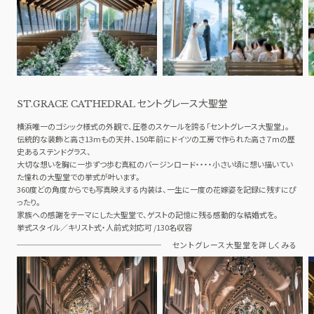
料理
ドレス
ACCESS
GUEST
アクセス
ご列席者の皆さまへ
QA
SUPPORT
よくあるご質問
お手伝い
セントグレース大聖堂
ST.GRACE CATHEDRAL
横浜唯一のゴシック様式の外観で、圧巻のスケールを誇る「セントグレース大聖堂」。
伝統的な装飾と高さ13mもの天井、150年前にドイツの工房で作られた高さ７ｍの歴
資料請求
お問い合わせ
フェア予約
史あるステンドグラス、
大切な想いを胸に一歩ずつ歩む真紅のバージンロード・・・・小さい頃に想い描いてい
た憧れの大聖堂での挙式が叶います。
360度どの角度からでも写真映えする内装は、一生に一度の花嫁姿を記録に残すにぴ
ったり。
家族への感謝をテーマにした大聖堂で、ゲストの記憶に残る感動的な結婚式を。
挙式スタイル／キリスト式・人前式対応可 /130名収容
セントグレース大聖堂を詳しくみる