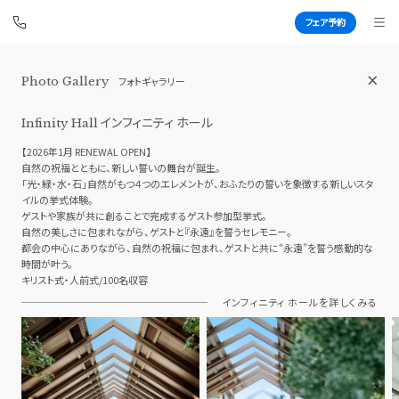
フェア予約
Photo Gallery
フォトギャラリー
伊勢山ヒルズ
BEST BRIDAL
インフィニティ ホール
Infinity Hall
【2026年1月 RENEWAL OPEN】
自然の祝福とともに、新しい誓いの舞台が誕生。
「光・緑・水・石」自然がもつ４つのエレメントが、おふたりの誓いを象徴する新しいスタ
TOP
BRIDAL FAIR
イルの挙式体験。
ゲストや家族が共に創ることで完成するゲスト参加型挙式。
トップ
ブライダルフェア
自然の美しさに包まれながら、ゲストと『永遠』を誓うセレモニー。
FAIR INFO
WEDDING REPORT
都会の中心にありながら、自然の祝福に包まれ、ゲストと共に“永遠”を誓う感動的な
時間が叶う。
ブライダルフェアの魅力をご案内
体験者レポート
キリスト式・人前式/100名収容
PHOTO GALLERY
PLAN
インフィニティ ホールを詳しくみる
フォトギャラリー
プラン
CEREMONY
PARTY
挙式
披露宴会場
CUISINE
DRESS