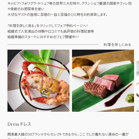
キャビア・フォワグラ・トリュフ等の世界三大珍味や、グランシェフ厳選の国産牛フィレ肉
や季節のお野菜等を使い
大切なゲストの皆様に至極の一皿と至福のひと時をお約束致します。
「料理を詳しく見る」をクリックしてフェア予約ページへ！
結婚式で人気演出の体験や口コミでも高評価の料理試食等
結婚準備のスタートにおすすめのフェア開催中！！
料理を詳しくみる
ドレス
Dress
関東最大級の30ブランドからセレクトできるから、ここでしか着れない運命の一着が