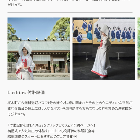
だけます。
付帯設備
facilities
桜木町から無料送迎バスで1分の好立地。緑に囲まれた丘の上のウエディング。空気が
変わる高台の頂上には、大切なゲストをお招きするおもてなしの粋を集めた迎賓館が
そびえ立つ。
「付帯設備を詳しく見る」をクリックしてフェア予約ページへ！
結婚式で人気演出の体験や口コミでも高評価の料理試食等
結婚準備のスタートにおすすめのフェア開催中！