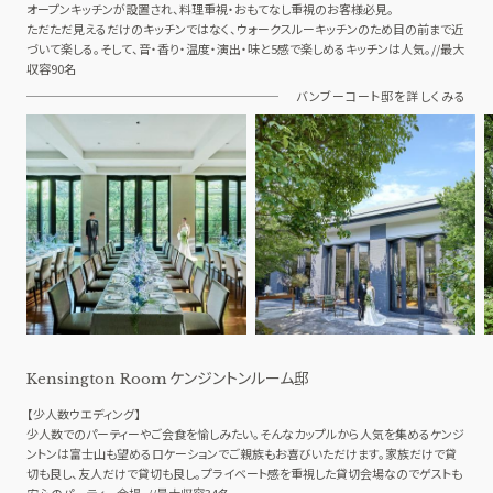
オープンキッチンが設置され、料理重視・おもてなし重視のお客様必見。
ただただ見えるだけのキッチンではなく、ウォークスルーキッチンのため目の前まで近
づいて楽しる。そして、音・香り・温度・演出・味と5感で楽しめるキッチンは人気。//最大
収容90名
バンブーコート邸を詳しくみる
ケンジントンルーム邸
Kensington Room
【少人数ウエディング】
少人数でのパーティーやご会食を愉しみたい。そんなカップルから人気を集めるケンジ
ントンは富士山も望めるロケーションでご親族もお喜びいただけます。家族だけで貸
切も良し、友人だけで貸切も良し。プライベート感を重視した貸切会場なのでゲストも