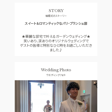
料理
ドレス
STORY
ACCESS
GUEST
結婚式のストーリー
アクセス
ご列席者の皆さまへ
スイート＆ロマンティックなパリ・ブランシェ邸
QA
SUPPORT
よくあるご質問
お手伝い
★華麗な邸宅で叶えるガーデンウェディング★
笑いあり、涙ありのオリジナルウェディングで
ゲストの皆様と特別なひと時をお過ごしいただき
ました♪
資料請求
お問い合わせ
フェア予約
Wedding Photo
ウエディングフォト