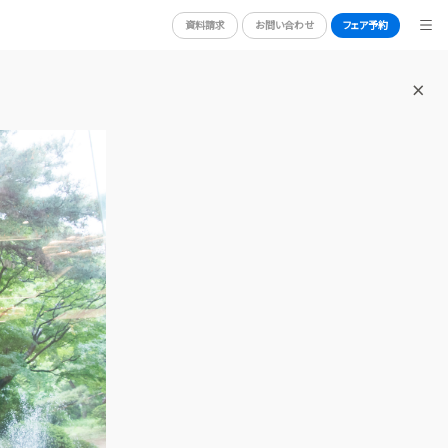
資料請求
お問い合わせ
フェア予約
BRIDAL FAIR
ブライダルフェア
WEDDING REPORT
体験者レポート
RY
PLAN
プラン
PARTY
披露宴会場
DRESS
ドレス
GUEST