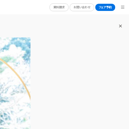
資料請求
お問い合わせ
フェア予約
BRIDAL FAIR
ブライダルフェア
WEDDING REPORT
体験者レポート
RY
PLAN
プラン
PARTY
披露宴会場
DRESS
ドレス
GUEST