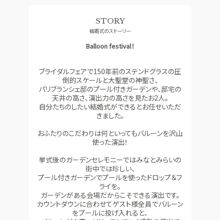
料理
ドレス
STORY
ACCESS
GUEST
結婚式のストーリー
アクセス
ご列席者の皆さまへ
Balloon festival！
QA
SUPPORT
よくあるご質問
お手伝い
ブライダルフェアで150年前のステンドグラスの圧
倒的スケールと大聖堂の神聖さ、
パリブランシェ邸のプール付きガーデンや、邸宅の
天井の高さ、演出力の高さを見たお2人。
資料請求
お問い合わせ
フェア予約
自分たちのしたい結婚式ができるとお任せいただ
きました。
おふたりのこだわりは何といってもバルーンを沢山
使った演出！
挙式後のガーデンセレモニーではみなとみらいの
街中では珍しい、
プール付きガーデンでプールを使ったドロップ＆フ
ライを。
ガーデンがある会場だからこそできる演出です。
カウントダウンに合わせてゲスト様全員でバルーン
をプールに投げ入れると、