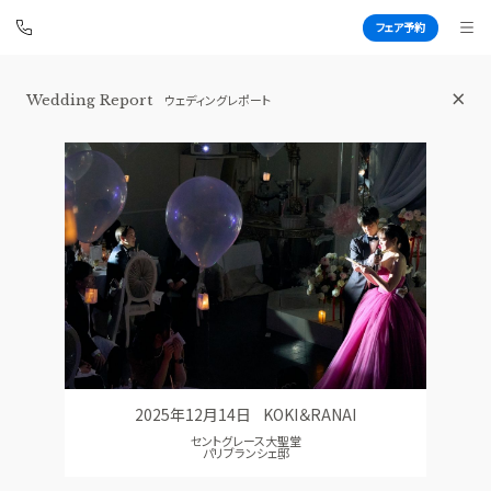
フェア予約
Wedding Report
ウェディングレポート
伊勢山ヒルズ
BEST BRIDAL
TOP
BRIDAL FAIR
トップ
ブライダルフェア
FAIR INFO
WEDDING REPORT
ブライダルフェアの魅力をご案内
体験者レポート
PHOTO GALLERY
PLAN
フォトギャラリー
プラン
2025年12月14日
KOKI＆RANAI
CEREMONY
PARTY
セントグレース大聖堂
挙式
披露宴会場
パリブランシェ邸
CUISINE
DRESS