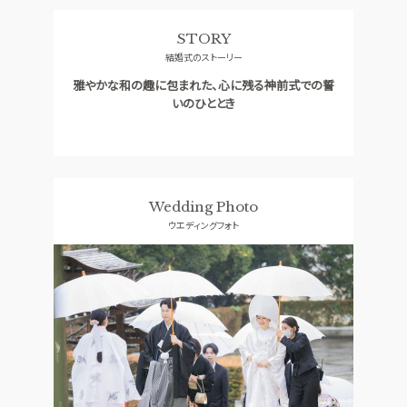
料理
ドレス
STORY
ACCESS
GUEST
結婚式のストーリー
アクセス
ご列席者の皆さまへ
雅やかな和の趣に包まれた、心に残る神前式での誓
QA
SUPPORT
いのひととき
よくあるご質問
お手伝い
資料請求
お問い合わせ
フェア予約
Wedding Photo
ウエディングフォト