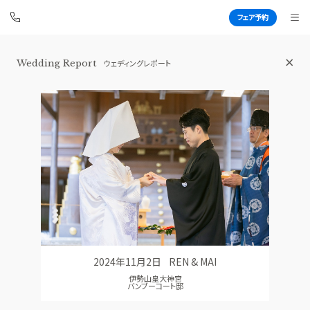
フェア予約
Wedding Report
ウェディングレポート
伊勢山ヒルズ
BEST BRIDAL
TOP
BRIDAL FAIR
トップ
ブライダルフェア
FAIR INFO
WEDDING REPORT
ブライダルフェアの魅力をご案内
体験者レポート
PHOTO GALLERY
PLAN
フォトギャラリー
プラン
2024年11月2日
REN & MAI
CEREMONY
PARTY
伊勢山皇大神宮
挙式
披露宴会場
バンブーコート邸
CUISINE
DRESS