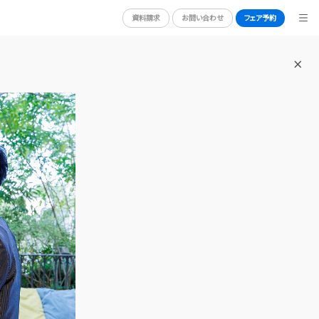
資料請求
お問い合わせ
フェア予約
BRIDAL FAIR
ブライダルフェア
WEDDING REPORT
体験者レポート
RY
PLAN
プラン
PARTY
披露宴会場
DRESS
ドレス
GUEST