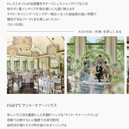
ドレススタイルの他燈籠をモチーフにしたシャンデリアなどの
和モダン風インテリアが和の装いにも良く映えます
テラス・ダイニング・リビングが一続きになった自由度の高い空間で
個性が光るパーティをお楽しみください
（30~100名）
KOHRIN -光琳-を詳しくみる
ケント・マナーハウス
PARTY
赤レンガと白を基調とした外観がシックな「ケント・マナーハウス」は
京都では数少ない2 階建ての貸切邸宅
自然光が降りそそぐ吹き抜けのダイニングは