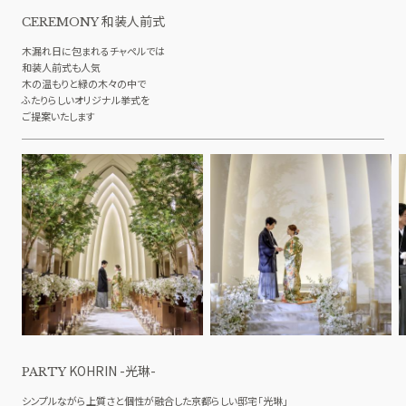
和装人前式
CEREMONY
木漏れ日に包まれるチャペルでは
和装人前式も人気
木の温もりと緑の木々の中で
ふたりらしいオリジナル挙式を
ご提案いたします
KOHRIN -光琳-
PARTY
シンプルながら上質さと個性が融合した京都らしい邸宅「光琳」