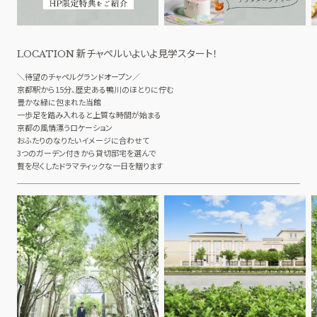
ドレス
ロケーションフォト
ACCESS
GUEST
新チャペルいよいよ見学スタート！
アクセス
ご列席者の皆さまへ
LOCATION
＼待望のチャペルグランドオープン／
QA
SUPPORT
京都駅から15分、歴史ある鴨川のほとりに佇む
よくあるご質問
お手伝い
豊かな緑に包まれた当館
一歩足を踏み入れると上質な時間が始まる
京都の風情漂うロケーション
おふたりのなりたいイメージに合わせて
資料請求
お問い合わせ
フェア予約
3つのガーデン付きから貸切邸宅を選んで
贅を尽くしたドラマティックな一日を贈ります