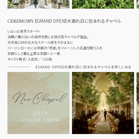
【GRAND OPEN】木漏れ日に包まれるチャペル
CEREMONY
いよいよ見学スタート！
当館に鴨川沿いの自然を感じる独立型チャペルが誕生。
天井高12Mの壮大なスケール感をそのままに
バージンロードには京都の「参道」をイメージした石畳を取り入れ
京都らしさ薫る上質な空間へと一新
キリスト教式・人前式／~120名
【GRAND OPEN】木漏れ日に包まれるチャペルを詳しくみる