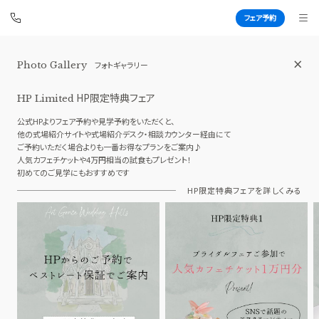
フェア予約
Photo Gallery
フォトギャラリー
アートグレイス ウエディングヒルズ
BEST BRIDAL
HP限定特典フェア
HP Limited
公式HPよりフェア予約や見学予約をいただくと、
他の式場紹介サイトや式場紹介デスク・相談カウンター経由にて
ご予約いただく場合よりも一番お得なプランをご案内♪
TOP
BRIDAL FAIR
人気カフェチケットや4万円相当の試食もプレゼント！
初めてのご見学にもおすすめです
トップ
ブライダルフェア
HP限定特典フェアを詳しくみる
WEDDING REPORT
PHOTO GALLERY
体験者レポート
フォトギャラリー
PLAN
CEREMONY
プラン
挙式
PARTY
CUISINE
披露宴会場
料理
DRESS
LOCATION PHOTO