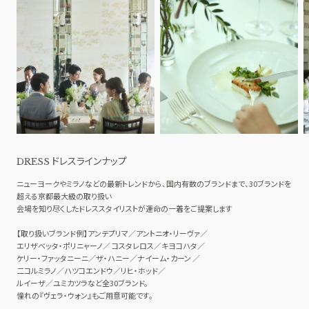
ドレスラインナップ
DRESS
ニューヨークやミラノなどの最新トレンドから、国内有数のブランドまで、30ブランドを
超える京都最大級の取り扱い
会場を知り尽くしたドレススタイリストが運命の一着をご提案します
【取り扱いブランド例】アンテプリマ／アントニオ・リーヴァ／
エリザベッタ・ポリニャーノ／ コスタレロス／キヨコハタ／
ケリー・ファッタニーニ／ザ・ハニー／ナイーム・カーン ／
二コルミラノ／ハツコエンドウ／リヒ・ホッド／
ルイーザ／ユミカツラなど全30ブランド。
憧れの『ヴェラ・ウォン』もご用意可能です。