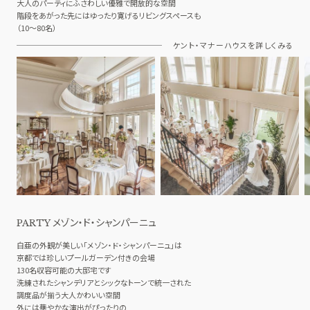
大人のパーティにふさわしい優雅で開放的な空間
階段をあがった先にはゆったり寛げるリビングスペースも
（10～80名）
ケント・マナーハウスを詳しくみる
メゾン・ド・シャンパーニュ
PARTY
白亜の外観が美しい「メゾン・ド・シャンパーニュ」は
京都では珍しいプールガーデン付きの会場
130名収容可能の大邸宅です
洗練されたシャンデリアとシックなトーンで統一された
調度品が揃う大人かわいい空間
外には華やかな演出がぴったりの