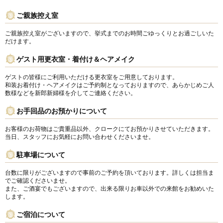
披露宴会場
料理
ご親族控え室
DRESS
ACCESS
ご親族控え室がございますので、挙式までのお時間ごゆっくりとお過ごしいた
だけます。
ドレス
アクセス
ゲスト用更衣室・着付け＆ヘアメイク
GUEST
QA
ゲストの皆様にご利用いただける更衣室をご用意しております。
ご列席者の皆さまへ
よくあるご質問
和装お着付け・ヘアメイクはご予約制となっておりますので、あらかじめご人
数様などを新郎新婦様を介してご連絡ください。
SUPPORT
お手回品のお預かりについて
お手伝い
お客様のお荷物はご貴重品以外、クロークにてお預かりさせていただきます。
当日、スタッフにお気軽にお問い合わせくださいませ。
資料請求
お問い合わせ
フェア予約
駐車場について
台数に限りがございますので事前のご予約を頂いております。詳しくは担当ま
でご確認くださいませ。
また、ご酒宴でもございますので、出来る限りお車以外での来館をお勧めいた
します。
ご宿泊について