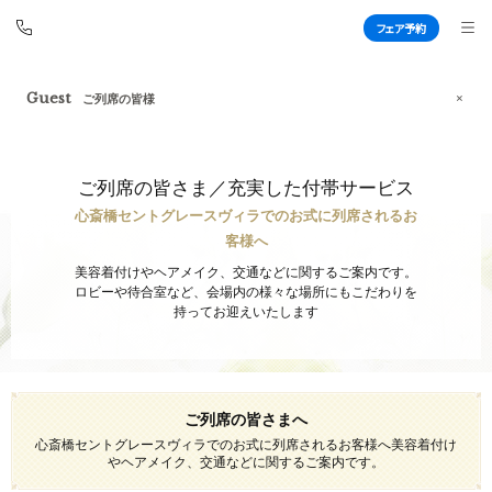
フェア予約
フェア予約
Guest
ご列席の皆様
心斎橋セントグレースヴィラ
BEST BRIDAL
ご列席の皆さま／充実した付帯サービス
心斎橋セントグレースヴィラでのお式に列席されるお
客様へ
TOP
BRIDAL FAIR
美容着付けやヘアメイク、交通などに関するご案内です。
トップ
ブライダルフェア
ロビーや待合室など、会場内の様々な場所にもこだわりを
持ってお迎えいたします
WEDDING REPORT
PHOTO GALLERY
体験者レポート
フォトギャラリー
PLAN
CEREMONY
ご列席の皆さまへ
プラン
挙式
心斎橋セントグレースヴィラでのお式に列席されるお客様へ
美容着付け
やヘアメイク、交通などに関するご案内です。
PARTY
CUISINE