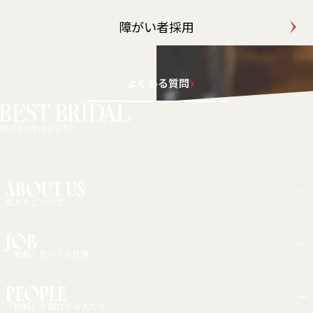
障がい者採用
よくある質問
RECRUITING SITE
ABOUT US
私たちについて
大切にしている考え方
JOB
事業展開
「感動」をつくる仕事
職種紹介
PEOPLE
キャリアモデル
「挑戦」を面白がる人たち