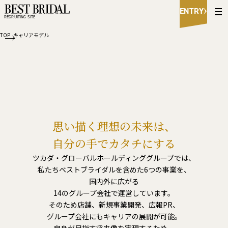
B
ENTRY
e
RECRUITING SITE
s
t
TOP
キャリアモデル
B
r
i
d
a
l
R
e
c
思い描く理想の未来は、
r
u
自分の手でカタチにする
i
t
ツカダ・グローバルホールディンググループでは、
i
私たちベストブライダルを含めた6つの事業を、
n
国内外に広がる
g
S
14のグループ会社で運営しています。
i
そのため店舗、新規事業開発、広報PR、
t
グループ会社にもキャリアの展開が可能。
e