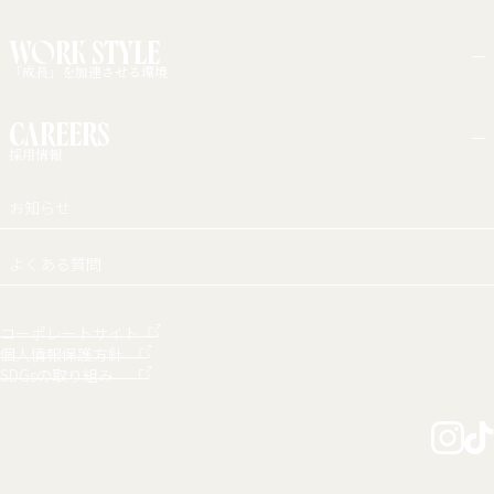
インタビュー一覧
WORK STYLE
「成長」を加速させる環境
カルチャー・福利厚生
CAREERS
働く環境
採用情報
新卒採用
お知らせ
中途採用
アルバイト採用
障がい者採用
よくある質問
コーポレートサイト
個人情報保護方針
SDGsの取り組み