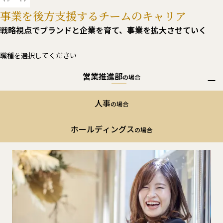
事業を後方支援する
チームのキャリア
戦略視点でブランドと企業を育て、
事業を拡大させていく
職種を選択してください
営業推進部
の場合
営業推進部
の場合
人事
の場合
営業推進部のキャリア例
ホールディングス
の場合