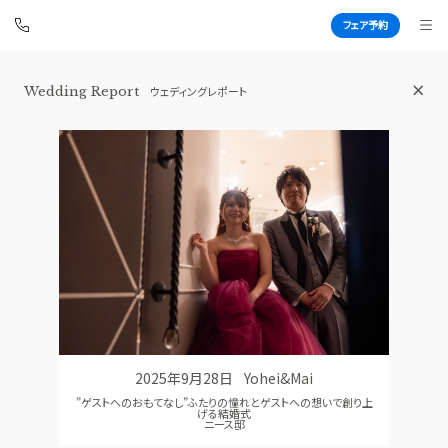
フェア予約
横浜 アートグレイス ポートサイドヴィ
Wedding Report
ウェディングレポート
ラ
BEST BRIDAL
TOP
BRIDAL FAIR
トップ
ブライダルフェア
FAIR INFO
WEDDING REPORT
ブライダルフェアの魅力をご案内
体験者レポート
PHOTO GALLERY
PLAN
フォトギャラリー
プラン
2025年9月28日
Yohei&Mai
CEREMONY
PARTY
”ゲストへのおもてなし”ふたりの憧れとゲストへの想いで創り上
挙式
披露宴会場
げる結婚式
ニース邸
CUISINE
DRESS