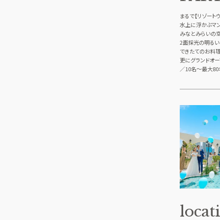
まるで【リゾートウ
水上に浮かぶマ
みなとみらいの空
2面採光の明るい
できたてのお料理
更にグランドオー
／10名～最大8
locat