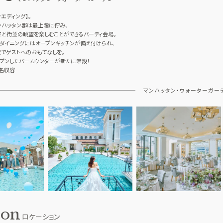
エディング】。
ンハッタン邸は最上階に佇み、
と街並の眺望を楽しむことができるパーティ会場。
ダイニングにはオープンキッチンが備え付けられ、
でゲストへのおもてなしを。
プンしたバーカウンターが新たに常設！
0名収容
マンハッタン・ウォーターガー
ion
ロケーション