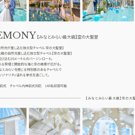
コンセプト
GUEST
ご列席者の皆さまへ
EMONY
SUPPORT
【みなとみらい最大級】空の大聖堂
お手伝い
自然光が差し込む独立型チャペル 空の大聖堂】
大級の自然光差し込む独立型チャペル【空の大聖堂】
び込む20メートルのバージンロード。
れる祭壇と開放的な海と空の絶景が広がる。
なとみらいを感じる特別感のあるチャペルで
リジナリティ溢れる挙式を過ごして。
前式 チャペル内神前式対応 140名収容可能
【みなとみらい最大級】空の大