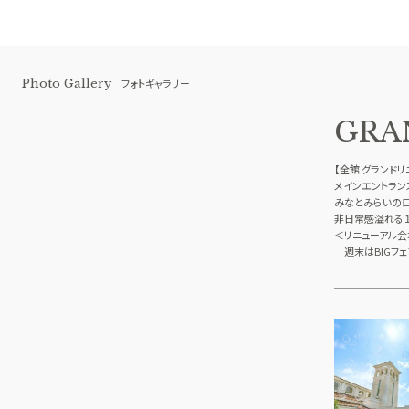
Photo Gallery
フォトギャラリー
GRA
【全館 グランド
メインエントラン
みなとみらいの
非日常感溢れる１
＜リニューアル会
週末はBIGフ
横浜 アートグレイス ポートサイドヴィ
ラ
BEST BRIDAL