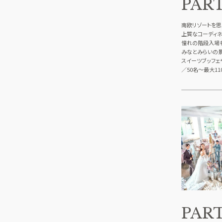
PAR
南欧リゾートを思
上質なコーディネ
憧れの階段入場
みなとみらいの
スイーツブッフェ
／50名～最大11
PAR