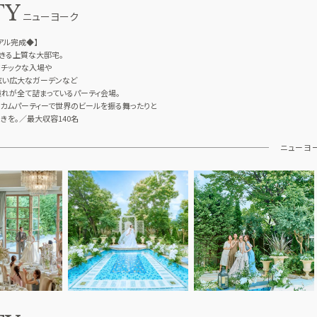
TY
ニューヨーク
ーアル完成◆】
できる上質な大邸宅。
マチックな入場や
眩い広大なガーデンなど
れが全て詰まっているパーティ会場。
カムパーティーで世界のビールを振る舞ったりと
きを。／最大収容140名
ニューヨ