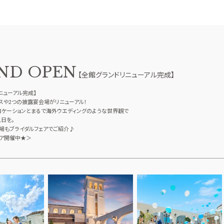
ND OPEN
TOP
【全館グランドリニューアル完成】
トップ
リニューアル完成】
FAIR INFO
スや2つの披露宴会場がリニューアル！
ロケーションとまるで海外ウエディングのような世界観で
ブライダルフェアの魅力をご案内
日を。
PHOTO GALLE
場もブライダルフェアでご紹介♪
ェア開催中★＞
フォトギャラリー
CEREMONY
挙式
CUISINE
料理
CONCEPT