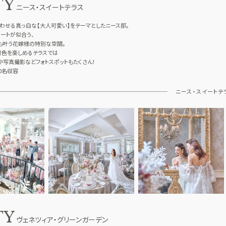
TY
ニース・スイートテラス
わせる真っ白な【大人可愛い】をテーマとしたニース邸。
ートが似合う、
も叶う花嫁様の特別な空間。
景色を楽しめるテラスでは
や写真撮影などフォトスポットもたくさん！
0名収容
ニース・スイートテ
TY
ヴェネツィア・グリーンガーデン