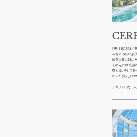
CER
【天井高15Ｍ／
みなとみらい最
扉を入ると目に飛
その先には光溢
空と海、そしてみ
おふたりらしいオ
／キリスト式 人