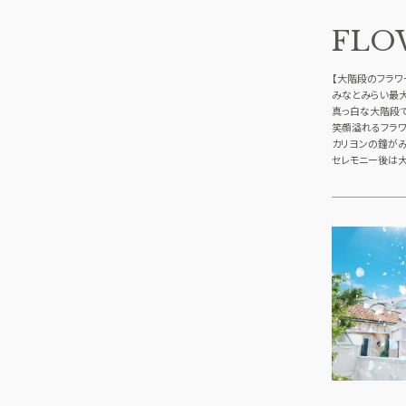
FLO
【大階段のフラワ
みなとみらい最
真っ白な大階段
笑顔溢れるフラワ
カリヨンの鐘が
セレモニー後は