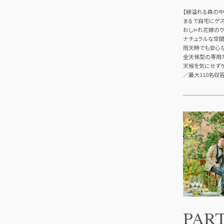
【緑溢れる森の中
まるで自宅にゲス
おしゃれ花嫁のウ
ナチュラルな空間
雨天時でも安心
全天候型の専用
天候を気にせずゲ
／最大110名収
PAR