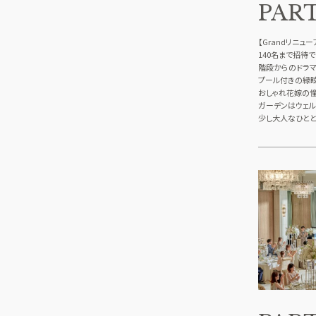
PAR
【Grandリニュ
140名まで招待
階段からのドラ
プール付きの緑
おしゃれ花嫁の憧
ガーデンはウェル
少し大人なひとと