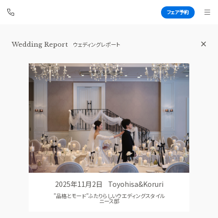
フェア予約
横浜 アートグレイス ポートサイドヴィ
Wedding Report
ウェディングレポート
ラ
BEST BRIDAL
TOP
BRIDAL FAIR
トップ
ブライダルフェア
FAIR INFO
WEDDING REPORT
ブライダルフェアの魅力をご案内
体験者レポート
PHOTO GALLERY
PLAN
フォトギャラリー
プラン
2025年11月2日
Toyohisa&Koruri
CEREMONY
PARTY
”品格とモード”ふたりらしいウエディングスタイル
挙式
披露宴会場
ニース邸
CUISINE
DRESS