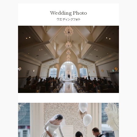
料理
ドレス
Wedding Photo
CONCEPT
ACCESS
ウエディングフォト
コンセプト
アクセス
GUEST
QA
ご列席者の皆さまへ
よくあるご質問
SUPPORT
お手伝い
資料請求
お問い合わせ
フェア予約