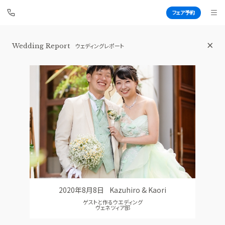
フェア予約
横浜 アートグレイス ポートサイドヴィ
Wedding Report
ウェディングレポート
ラ
BEST BRIDAL
TOP
BRIDAL FAIR
トップ
ブライダルフェア
FAIR INFO
WEDDING REPORT
ブライダルフェアの魅力をご案内
体験者レポート
PHOTO GALLERY
PLAN
フォトギャラリー
プラン
2020年8月8日
Kazuhiro & Kaori
CEREMONY
PARTY
ゲストと作るウエディング
挙式
披露宴会場
ヴェネツィア邸
CUISINE
DRESS