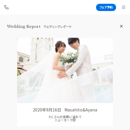
フェア予約
横浜 アートグレイス ポートサイドヴィ
Wedding Report
ウェディングレポート
ラ
BEST BRIDAL
TOP
BRIDAL FAIR
トップ
ブライダルフェア
FAIR INFO
WEDDING REPORT
ブライダルフェアの魅力をご案内
体験者レポート
PHOTO GALLERY
PLAN
フォトギャラリー
プラン
2020年9月16日
Masahito&Ayana
CEREMONY
PARTY
たくさんの笑顔に溢れて
挙式
披露宴会場
ニューヨーク邸
CUISINE
DRESS