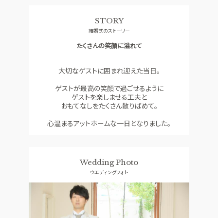
料理
ドレス
STORY
CONCEPT
ACCESS
結婚式のストーリー
コンセプト
アクセス
たくさんの笑顔に溢れて
GUEST
QA
ご列席者の皆さまへ
よくあるご質問
大切なゲストに囲まれ迎えた当日。
SUPPORT
ゲストが最高の笑顔で過ごせるように
お手伝い
ゲストを楽しませる工夫と
おもてなしをたくさん散りばめて。
心温まるアットホームな一日となりました。
資料請求
お問い合わせ
フェア予約
Wedding Photo
ウエディングフォト