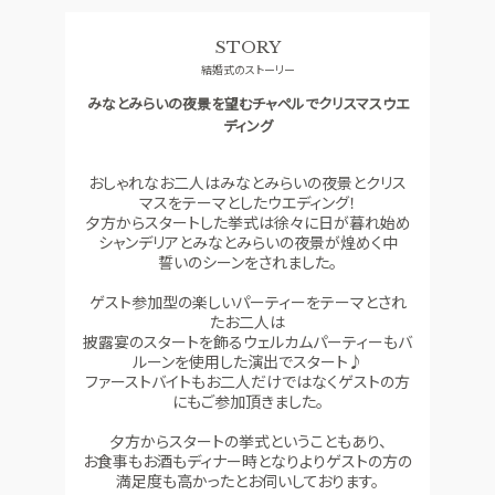
料理
ドレス
STORY
CONCEPT
ACCESS
結婚式のストーリー
コンセプト
アクセス
みなとみらいの夜景を望むチャペルでクリスマスウエ
GUEST
QA
ディング
ご列席者の皆さまへ
よくあるご質問
おしゃれなお二人はみなとみらいの夜景とクリス
SUPPORT
マスをテーマとしたウエディング！
お手伝い
夕方からスタートした挙式は徐々に日が暮れ始め
シャンデリアとみなとみらいの夜景が煌めく中
誓いのシーンをされました。
資料請求
お問い合わせ
フェア予約
ゲスト参加型の楽しいパーティーをテーマとされ
たお二人は
披露宴のスタートを飾るウェルカムパーティーもバ
ルーンを使用した演出でスタート♪
ファーストバイトもお二人だけではなくゲストの方
にもご参加頂きました。
夕方からスタートの挙式ということもあり、
お食事もお酒もディナー時となりよりゲストの方の
満足度も高かったとお伺いしております。