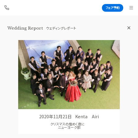
フェア予約
横浜 アートグレイス ポートサイドヴィ
Wedding Report
ウェディングレポート
ラ
BEST BRIDAL
TOP
BRIDAL FAIR
トップ
ブライダルフェア
FAIR INFO
WEDDING REPORT
ブライダルフェアの魅力をご案内
体験者レポート
PHOTO GALLERY
PLAN
フォトギャラリー
プラン
2020年11月21日
Kenta Airi
CEREMONY
PARTY
クリスマスの煌めく夜に
挙式
披露宴会場
ニューヨーク邸
CUISINE
DRESS