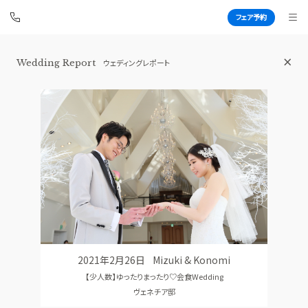
フェア予約
横浜 アートグレイス ポートサイドヴィ
Wedding Report
ウェディングレポート
ラ
BEST BRIDAL
TOP
BRIDAL FAIR
トップ
ブライダルフェア
FAIR INFO
WEDDING REPORT
ブライダルフェアの魅力をご案内
体験者レポート
PHOTO GALLERY
PLAN
フォトギャラリー
プラン
2021年2月26日
Mizuki & Konomi
CEREMONY
PARTY
【少人数】ゆったりまったり♡会食Wedding
挙式
披露宴会場
ヴェネチア邸
CUISINE
DRESS