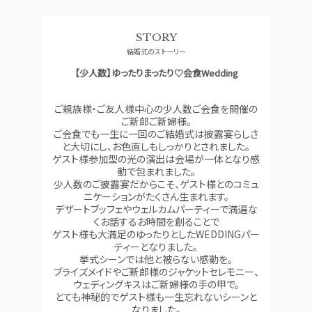
料理
ドレス
STORY
CONCEPT
ACCESS
結婚式のストーリー
コンセプト
アクセス
【少人数】ゆったりまったり♡会食Wedding
GUEST
QA
ご列席者の皆さまへ
よくあるご質問
ご親族様・ご友人様中心の少人数ご会食を開催の
SUPPORT
ご新郎ご新婦様。
お手伝い
ご会食でも一生に一回のご結婚式は披露宴らしさ
と大切にし、お色直しもしっかりとされました。
ゲスト様参加型の光の演出は会場が一体となり感
動で包まれました。
少人数のご披露宴だからこそ、ゲスト様とのコミュ
資料請求
お問い合わせ
フェア予約
ニケーションがたくさん生まれます。
デザートブッフェやウェルカムパーティーで満遍な
くお話するお時間を創ることで
ゲスト様も大満足のゆったりとしたWEDDINGパー
ティーとなりました。
挙式シーンでは他と被らない感動を。
ブライズメイドやご新郎様のジャケットセレモニー、
ウェディングキスはご新婦様の手の甲で。
とても神秘的でゲスト様も一生忘れないシーンと
なりました。