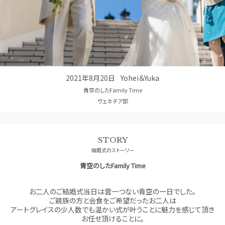
コンセプト
GUEST
ご列席者の皆さまへ
SUPPORT
お手伝い
2021年8月20日
Yohei＆Yuka
青空のしたFamily Time
ヴェネチア邸
STORY
結婚式のストーリー
青空のしたFamily Time
お二人のご結婚式当日は雲一つない青空の一日でした。
ご親族の方と会食をご希望だったお二人は
アートグレイスの少人数でも温かい式が叶うことに魅力を感じて頂き
お任せ頂けることに。