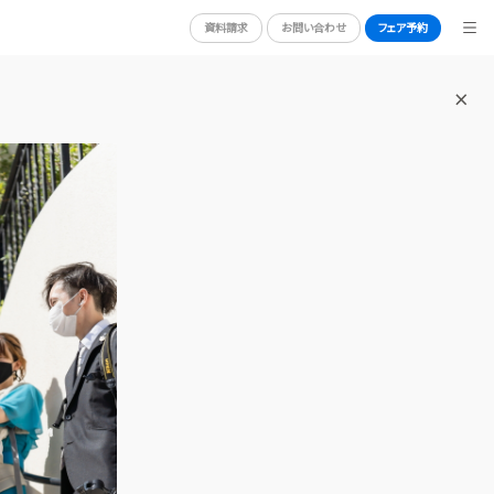
資料請求
お問い合わせ
フェア予約
BRIDAL FAIR
ブライダルフェア
WEDDING REPORT
体験者レポート
RY
PLAN
プラン
PARTY
披露宴会場
DRESS
ドレス
ACCESS